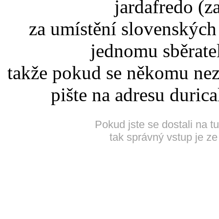
jardafredo (z
za umístění slovenskýc
jednomu sběrate
takže pokud se někomu nez
pište na adresu duric
Pokud jste se dostali na t
tak správný vstup je ze