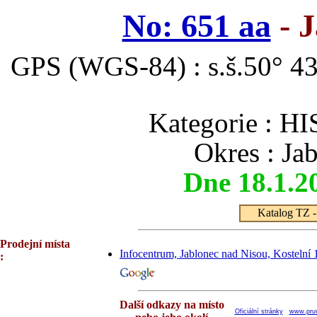
No: 651 aa
- J
GPS (WGS-84) : s.š.50° 43
Kategorie :
Okres : Ja
Dne 18.1.2
Katalog TZ - 
Prodejní místa
Infocentrum, Jablonec nad Nisou, Kostelní 1
:
Další odkazy na místo
Oficiální stránky
www.pru