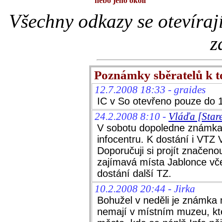
nebo jeho okolí
Všechny odkazy se otevíraj
z
Poznámky sběratelů k 
12.7.2008 18:33 - graides
IC v So otevřeno pouze do 1
24.2.2008 8:10 -
Vláďa [Star
V sobotu dopoledne známka
infocentru. K dostání i VTZ 
Doporučuji si projít značen
zajímavá místa Jablonce vče
dostání další TZ.
10.2.2008 20:44 - Jirka
Bohužel v neděli je známka 
nemají v místním muzeu, kte