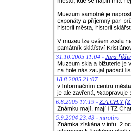
město, kde se náplň Infa něj
Muezum samotné je naprosto
exponáty a příjemný pan prů
historii města, historii sklářst
V muzeu lze ovšem zcela n
památník sklářství Kristiáno
31.10.2005 11:04 -
Jara [ikl
Muzeum skla a bižuterie je v
na hole nás zaujal padací lis
18.8.2005 21:07
v Informačním centru města
je ale zavřená, %aopravuje 
6.8.2005 17:19 -
Z.A.CH.Y [
Známku mají, mají i TZ Cha
5.9.2004 23:43 - mirotiro
Známka získána v infu, 2 oc