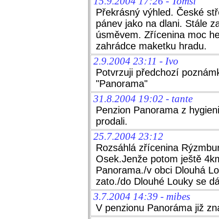
15.9.2004 17:26 - Tomsl
Překrásný výhled. České st
pánev jako na dlani. Stále z
úsměvem. Zřícenina moc he
zahrádce maketku hradu.
2.9.2004 23:11 - Ivo
Potvrzuji předchozí poznámk
"Panorama"
31.8.2004 19:02 - tante
Penzion Panorama z hygien
prodali.
25.7.2004 23:12
Rozsáhlá zřícenina Rýzmburk
Osek.Jenže potom ještě 4k
Panorama./v obci Dlouhá Lou
zato./do Dlouhé Louky se dá
3.7.2004 14:39 - mibes
V penzionu Panoráma již zn