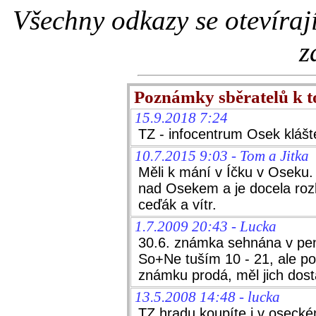
Všechny odkazy se otevíraj
z
Poznámky sběratelů k 
15.9.2018 7:24
TZ - infocentrum Osek klášt
10.7.2015 9:03 - Tom a Jitka
Měli k mání v Íčku v Oseku.
nad Osekem a je docela rozle
ceďák a vítr.
1.7.2009 20:43 - Lucka
30.6. známka sehnána v pen
So+Ne tuším 10 - 21, ale p
známku prodá, měl jich dost
13.5.2008 14:48 - lucka
TZ hradu koupíte i v oseckém