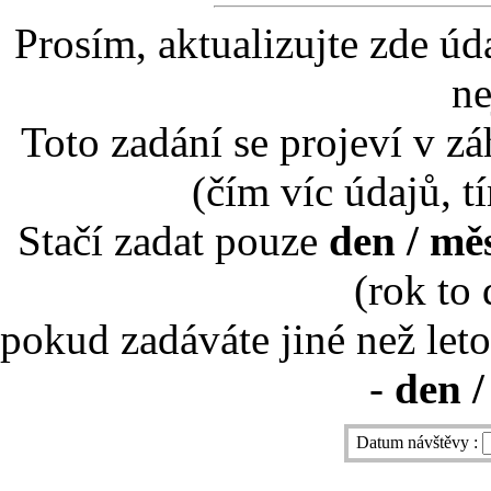
Prosím, aktualizujte zde úd
ne
Toto zadání se projeví v záh
(čím víc údajů, t
Stačí zadat pouze
den / mě
(rok to
pokud zadáváte jiné než leto
-
den /
Datum návštěvy :