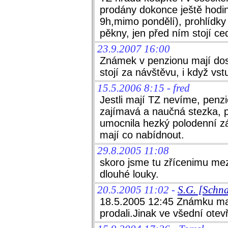
prodány dokonce ještě hodi
9h,mimo pondělí), prohlídky
pěkny, jen před ním stojí ce
23.9.2007 16:00
Známek v penzionu mají dost
stojí za návštěvu, i když vst
15.5.2006 8:15 - fred
Jestli mají TZ nevíme, penz
zajímavá a naučná stezka, p
umocnila hezký polodenní z
mají co nabídnout.
29.8.2005 11:08
skoro jsme tu zřícenimu mezi
dlouhé louky.
20.5.2005 11:02 -
S.G. [Schn
18.5.2005 12:45 Známku mají
prodali.Jinak ve všední ote