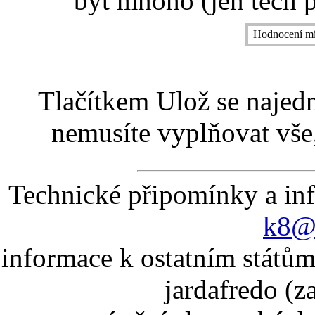
být mnoho (jen těch p
Hodnocení mí
Tlačítkem Ulož se najed
nemusíte vyplňovat vše,
Technické připomínky a in
k8@k
informace k ostatním státům
jardafredo (z