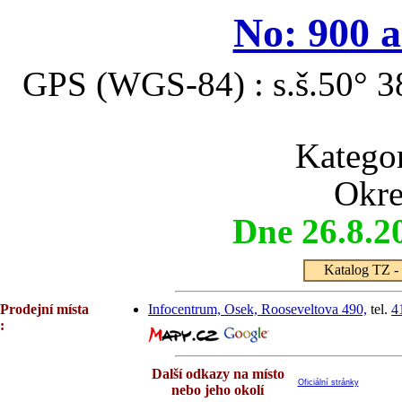
No: 900 
GPS (WGS-84) : s.š.50° 38
Katego
Okre
Dne 26.8.2
Katalog TZ - 
Prodejní místa
Infocentrum, Osek, Rooseveltova 490,
tel.
4
:
Další odkazy na místo
Oficiální stránky
nebo jeho okolí