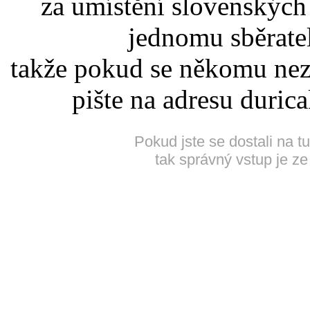
za umístění slovenskýc
jednomu sběrate
takže pokud se někomu nez
pište na adresu duric
Pokud jste se dostali na t
tak správný vstup je ze