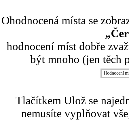
Ohodnocená místa se zobrazí
„Čer
hodnocení míst dobře zvaž
být mnoho (jen těch p
Hodnocení mí
Tlačítkem Ulož se najed
nemusíte vyplňovat vše,