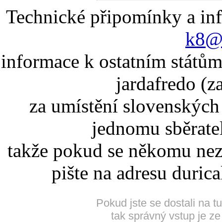
Technické připomínky a in
k8@k
informace k ostatním státům
jardafredo (z
za umístění slovenskýc
jednomu sběrate
takže pokud se někomu nez
pište na adresu duric
Pokud jste se dostali na t
tak správný vstup je ze