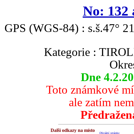
No: 132 
GPS (WGS-84) : s.š.47° 21
Kategorie : TI
Okre
Dne 4.2.2
Toto známkové mís
ale zatím nem
Předražen
Další odkazy na místo
Oficiální stránky