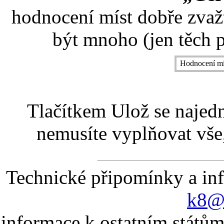
hodnocení míst dobře zvaž
být mnoho (jen těch p
Hodnocení mí
Tlačítkem Ulož se najed
nemusíte vyplňovat vše,
Technické připomínky a in
k8@k
informace k ostatním státům