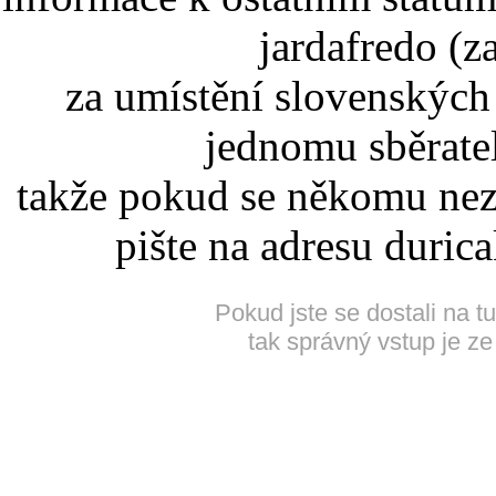
jardafredo (z
za umístění slovenskýc
jednomu sběrate
takže pokud se někomu nez
pište na adresu duric
Pokud jste se dostali na t
tak správný vstup je ze