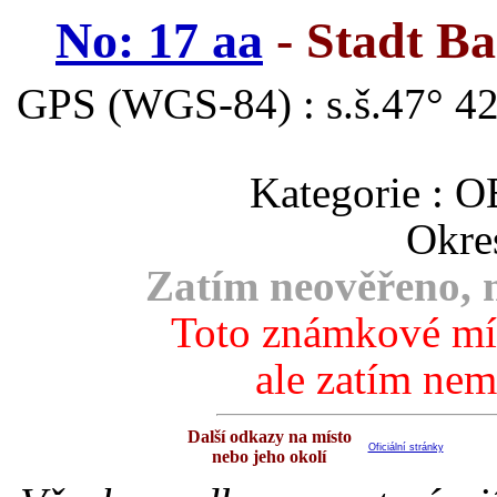
No: 17 aa
- Stadt Ba
GPS (WGS-84) : s.š.47° 42
Kategorie 
Okre
Zatím neověřeno, m
Toto známkové mís
ale zatím nem
Další odkazy na místo
Oficiální stránky
nebo jeho okolí