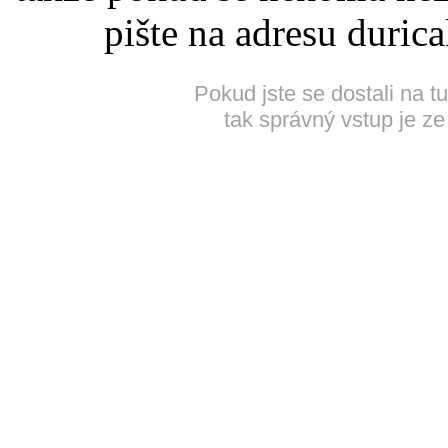
pište na adresu duric
Pokud jste se dostali na t
tak správný vstup je ze