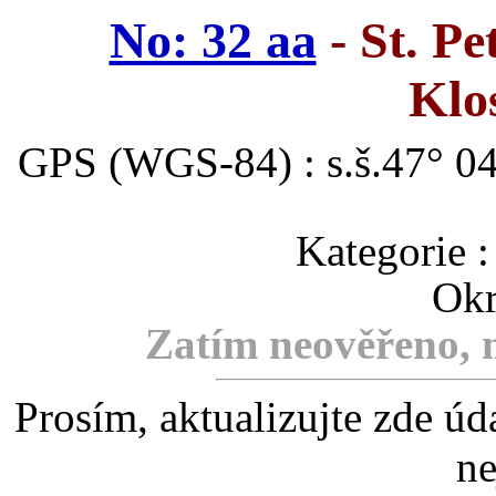
No: 32 aa
- St. Pe
Klo
GPS (WGS-84) : s.š.47° 04
Kategori
Okr
Zatím neověřeno, m
Prosím, aktualizujte zde úd
ne