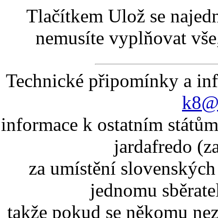
Tlačítkem Ulož se najed
nemusíte vyplňovat vše,
Technické připomínky a in
k8@k
informace k ostatním státům
jardafredo (z
za umístění slovenskýc
jednomu sběrate
takže pokud se někomu nez