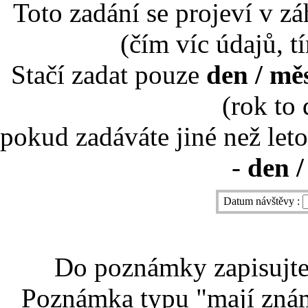
Toto zadání se projeví v záh
(čím víc údajů, t
Stačí zadat pouze
den / mě
(rok to
pokud zadáváte jiné než leto
-
den /
Datum návštěvy :
Do poznámky zapisujte 
Poznámka typu "mají znám