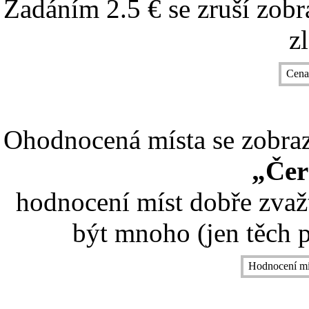
Zadáním 2.5 € se zruší zobr
z
Cena
Ohodnocená místa se zobrazí
„Čer
hodnocení míst dobře zvaž
být mnoho (jen těch p
Hodnocení mí