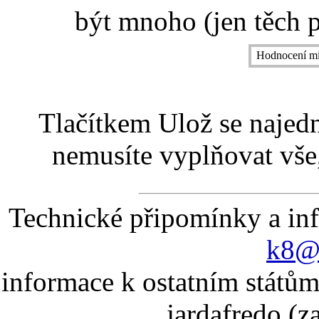
být mnoho (jen těch p
Hodnocení mí
Tlačítkem Ulož se najed
nemusíte vyplňovat vše,
Technické připomínky a in
k8@k
informace k ostatním státům
jardafredo (z