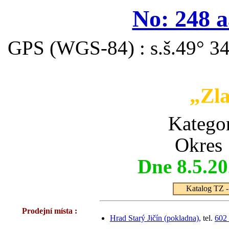
No: 248 a
GPS (WGS-84) : s.š.49° 34
„Zla
Katego
Okres 
Dne 8.5.2
Katalog TZ - 
Prodejní místa :
Hrad Starý Jičín (pokladna),
tel.
602