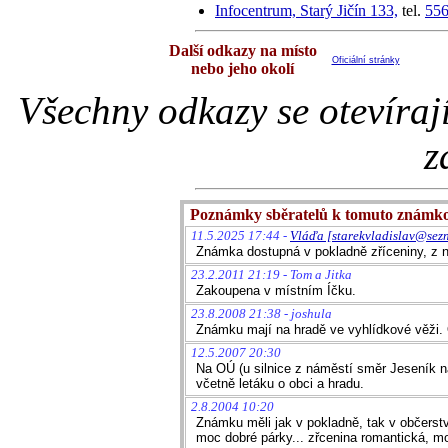
Infocentrum, Starý Jičín 133,
tel.
556
Další odkazy na místo
Oficiální stránky
nebo jeho okolí
Všechny odkazy se otevíraj
z
Poznámky sběratelů k tomuto známk
11.5.2025 17:44 -
Vláďa [starekvladislav@sez
Známka dostupná v pokladně zříceniny, z ní
23.2.2011 21:19 - Tom a Jitka
Zakoupena v místním Íčku.
23.8.2008 21:38 - joshula
Známku mají na hradě ve vyhlídkové věži. O
12.5.2007 20:30
Na OÚ (u silnice z náměstí směr Jeseník na
včetně letáku o obci a hradu.
2.8.2004 10:20
Známku měli jak v pokladně, tak v občerstv
moc dobré párky... zřcenina romantická, mo