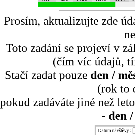
Prosím, aktualizujte zde úd
ne
Toto zadání se projeví v záh
(čím víc údajů, t
Stačí zadat pouze
den / mě
(rok to
pokud zadáváte jiné než leto
-
den /
Datum návštěvy :