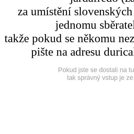
za umístění slovenskýc
jednomu sběrate
takže pokud se někomu nez
pište na adresu duric
Pokud jste se dostali na t
tak správný vstup je ze