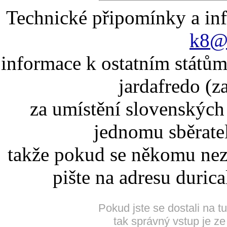
Technické připomínky a in
k8@k
informace k ostatním státům
jardafredo (z
za umístění slovenskýc
jednomu sběrate
takže pokud se někomu nez
pište na adresu duric
Pokud jste se dostali na t
tak správný vstup je ze