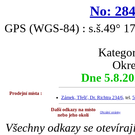
No: 284
GPS (WGS-84) : s.š.49° 17
Katego
Okre
Dne 5.8.2
Prodejní místa :
Zámek, Třešť, Dr. Richtra 234/6,
tel.
5
Další odkazy na místo
Oficiální stránky
nebo jeho okolí
Všechny odkazy se otevíraj