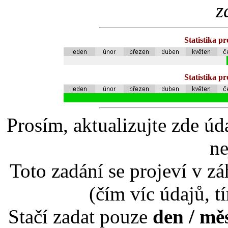
z
Statistika p
Statistika p
Prosím, aktualizujte zde úd
ne
Toto zadání se projeví v záh
(čím víc údajů, t
Stačí zadat pouze
den / mě