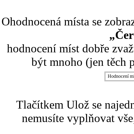
Ohodnocená místa se zobrazí
„Čer
hodnocení míst dobře zvaž
být mnoho (jen těch p
Hodnocení mí
Tlačítkem Ulož se najed
nemusíte vyplňovat vše,