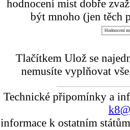
hodnocení míst dobře zvaž
být mnoho (jen těch p
Hodnocení mí
Tlačítkem Ulož se najed
nemusíte vyplňovat vše,
Technické připomínky a in
k8@k
informace k ostatním státům