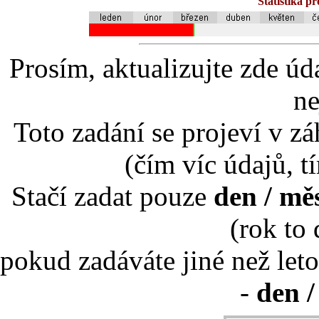
Statistika p
Prosím, aktualizujte zde úd
ne
Toto zadání se projeví v záh
(čím víc údajů, t
Stačí zadat pouze
den / mě
(rok to
pokud zadáváte jiné než leto
-
den /