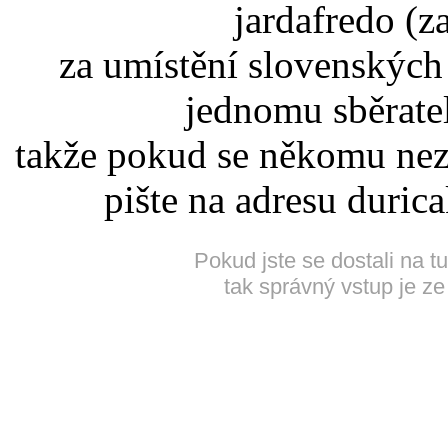
jardafredo (z
za umístění slovenskýc
jednomu sběrate
takže pokud se někomu nez
pište na adresu duric
Pokud jste se dostali na t
tak správný vstup je ze