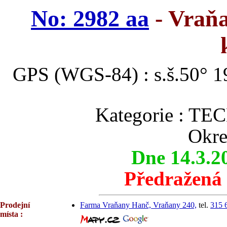
No: 2982 aa
- Vraňa
GPS (WGS-84) : s.š.50° 19
Kategorie : 
Okre
Dne 14.3.2
Předražená
Prodejní
Farma Vraňany Hanč, Vraňany 240,
tel.
315 
místa :