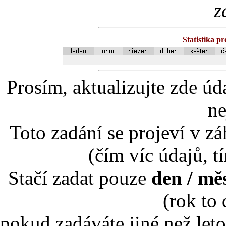
z
Statistika p
Prosím, aktualizujte zde úd
ne
Toto zadání se projeví v záh
(čím víc údajů, t
Stačí zadat pouze
den / mě
(rok to
pokud zadáváte jiné než leto