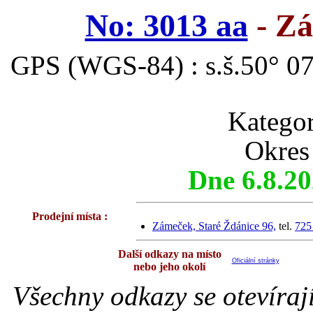
No: 3013 aa
- Zá
GPS (WGS-84) : s.š.50° 07
Katego
Okres
Dne 6.8.2
Prodejní místa :
Zámeček, Staré Ždánice 96,
tel.
725
Další odkazy na místo
Oficiální stránky
nebo jeho okolí
Všechny odkazy se otevíraj