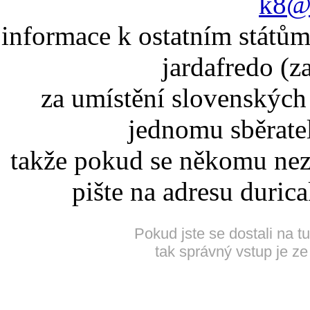
k8@k
informace k ostatním státům
jardafredo (z
za umístění slovenskýc
jednomu sběrate
takže pokud se někomu nez
pište na adresu duric
Pokud jste se dostali na t
tak správný vstup je ze