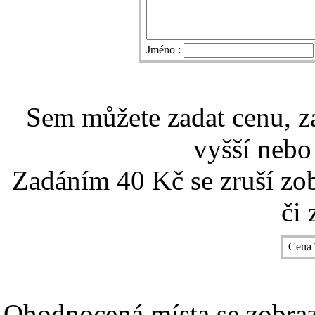
Jméno :
Sem můžete zadat cenu, z
vyšší nebo
Zadáním 40 Kč se zruší zo
či 
Cena 
Ohodnocená místa se zobrazí