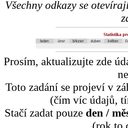
Všechny odkazy se otevíraj
z
Statistika p
Prosím, aktualizujte zde úd
ne
Toto zadání se projeví v záh
(čím víc údajů, t
Stačí zadat pouze
den / mě
(rok to