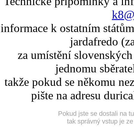
Technické připomínky a in
k8@k
informace k ostatním státům
jardafredo (z
za umístění slovenskýc
jednomu sběrate
takže pokud se někomu nez
pište na adresu duric
Pokud jste se dostali na t
tak správný vstup je ze