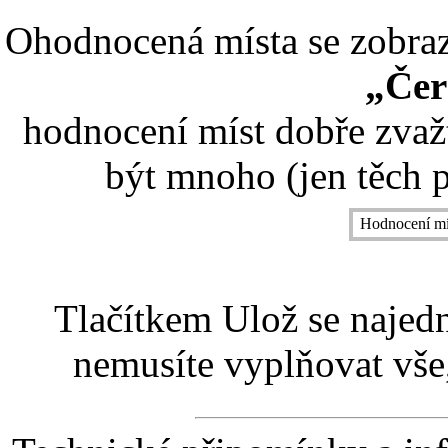
Ohodnocená místa se zobrazí
„Čer
hodnocení míst dobře zvaž
být mnoho (jen těch p
Hodnocení mí
Tlačítkem Ulož se najed
nemusíte vyplňovat vše,