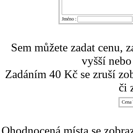
Jméno :
Sem můžete zadat cenu, z
vyšší nebo
Zadáním 40 Kč se zruší zo
či 
Cena 
Ohodnocená místa se zobrazí