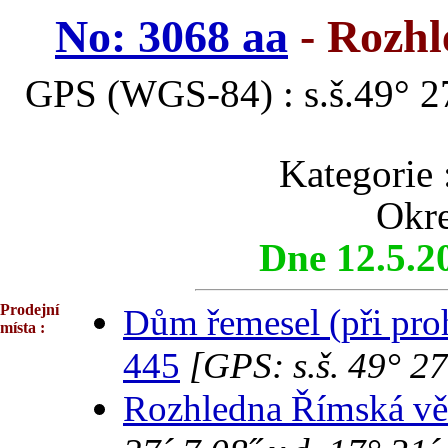
No: 3068 aa
- Rozhl
GPS (WGS-84) : s.š.49° 27
Kategori
Okre
Dne 12.5.2
Prodejní
Dům řemesel (při proh
místa :
445
[GPS: s.š. 49° 27
Rozhledna Římská věž