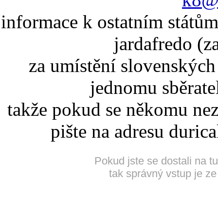
informace k ostatním státům
jardafredo (z
za umístění slovenskýc
jednomu sběrate
takže pokud se někomu nez
pište na adresu duric
Pokud jste se dostali na t
tak správný vstup je ze