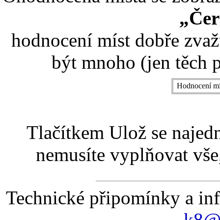
„Čer
hodnocení míst dobře zvaž
být mnoho (jen těch p
Hodnocení mí
Tlačítkem Ulož se najed
nemusíte vyplňovat vše,
Technické připomínky a in
k8@k