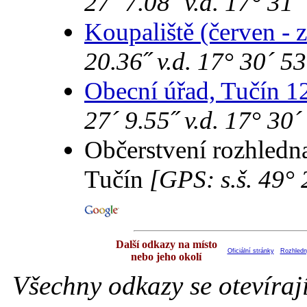
27´ 7.08˝ v.d. 17° 31´
Koupaliště (červen - z
20.36˝ v.d. 17° 30´ 53
Obecní úřad, Tučín 1
27´ 9.55˝ v.d. 17° 30´
Občerstvení rozhledna
Tučín
[GPS: s.š. 49° 
Další odkazy na místo
Oficiální stránky
Rozhledn
nebo jeho okolí
Všechny odkazy se otevíraj