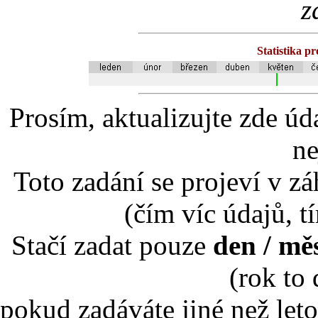
z
Statistika p
Prosím, aktualizujte zde úd
ne
Toto zadání se projeví v záh
(čím víc údajů, t
Stačí zadat pouze
den / mě
(rok to
pokud zadáváte jiné než leto