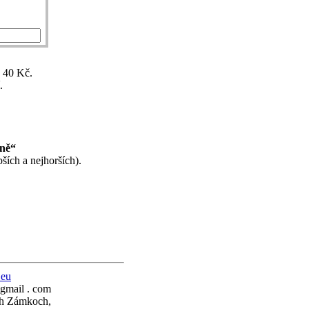
ž 40 Kč.
.
ině“
ších a nejhorších).
.eu
 gmail . com
ch Zámkoch,