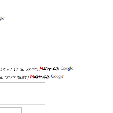
.13˝ v.d. 12° 30´ 38.67˝]
.d. 12° 30´ 36.03˝]