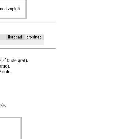
ned zaplnili
jší bude graf).
samo),
/ rok
.
še.