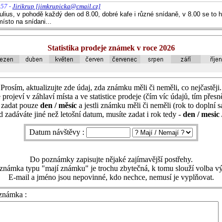
:57 -
Jirikrup [jimkrupicka@cmail.cz]
lius, v pohodě každý den od 8.00, dobré kafe i různé snídaně, v 8.00 se to h
ísto na snídani...
Statistika prodeje známek v roce 2026
Prosím, aktualizujte zde údaj, zda známku měli či neměli, co nejčastěji.
 projeví v záhlaví místa a ve statistice prodeje (čím víc údajů, tím přesně
í zadat pouze
den / měsíc
a jestli známku měli či neměli (rok to doplní 
 zadáváte jiné než letošní datum, musíte zadat i rok tedy -
den / mesic 
Datum návštěvy :
Do poznámky zapisujte nějaké zajímavější postřehy.
známka typu "mají známku" je trochu zbytečná, k tomu slouží volba vý
E-mail a jméno jsou nepovinné, kdo nechce, nemusí je vyplňovat.
známka :