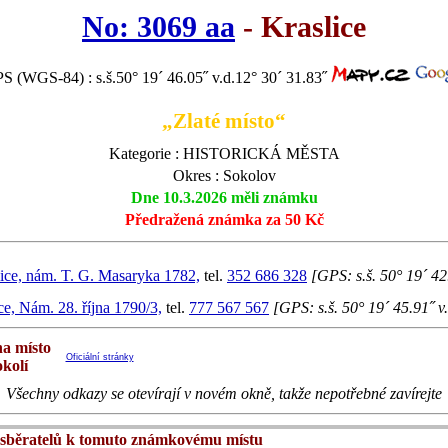
No: 3069 aa
- Kraslice
S (WGS-84) : s.š.50° 19´ 46.05˝ v.d.12° 30´ 31.83˝
„Zlaté místo“
Kategorie : HISTORICKÁ MĚSTA
Okres : Sokolov
Dne 10.3.2026 měli známku
Předražená známka za 50 Kč
lice, nám. T. G. Masaryka 1782,
tel.
352 686 328
[GPS: s.š. 50° 19´ 42
ce, Nám. 28. října 1790/3,
tel.
777 567 567
[GPS: s.š. 50° 19´ 45.91˝ v
na místo
Oficiální stránky
okolí
Všechny odkazy se otevírají v novém okně, takže nepotřebné zavírejte
sběratelů k tomuto známkovému místu