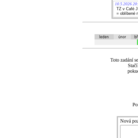
10.5.2026 20
TZ v Café Ju
= oblíbené m
Toto zadání se
Stač
pokud
Po
Nová po