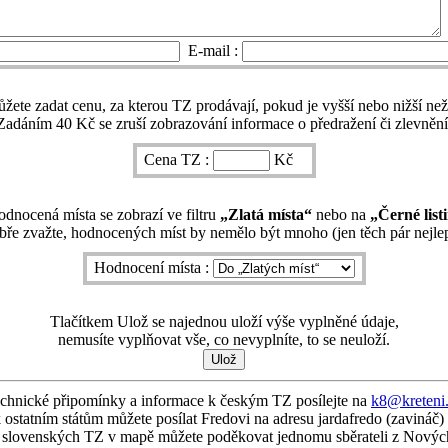
E-mail :
ete zadat cenu, za kterou TZ prodávají, pokud je vyšší nebo nižší ne
Zadáním 40 Kč se zruší zobrazování informace o předražení či zlevnění
Cena TZ :
Kč
dnocená místa se zobrazí ve filtru
„Zlatá místa“
nebo na
„Černé list
ře zvažte, hodnocených míst by nemělo být mnoho (jen těch pár nejlep
Hodnocení místa :
Tlačítkem Ulož se najednou uloží výše vyplněné údaje,
nemusíte vyplňovat vše, co nevyplníte, to se neuloží.
chnické připomínky a informace k českým TZ posílejte na
k8@kreteni
 ostatním státům můžete posílat Fredovi na adresu jardafredo (zavináč)
í slovenských TZ v mapě můžete poděkovat jednomu sběrateli z Nový