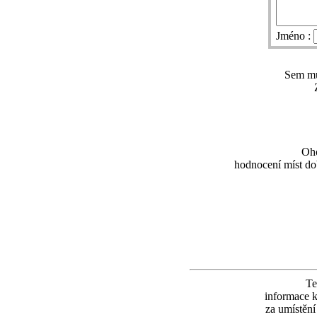
Jméno :
Sem můž
Oho
hodnocení míst dob
Te
informace k
za umístěn