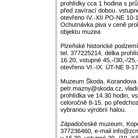
prohlídky cca 1 hodina s pr
před zavírací dobou. vstupn
otevřeno IV.-XII PO-NE 10-1
Ochutnávka piva v ceně pro
objektu muzea
Plzeňské historické podzemí
tel. 377225214, délka prohlí
16.20, vstupné 45,-/30,-/25,
otevřeno VI.-IX. ÚT-NE 9-17,
Muzeum Škoda, Korandova 4,
petr.mazny@skoda.cz, vladi
prohlídka ve 14.30 hodin, v
celoročně 8-15. po předchoz
vybranou výrobní halou.
Západočeské muzeum, Kopec
377236460, e-mail info@zcm