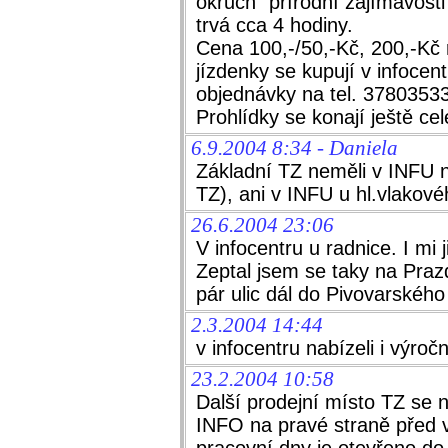
okruch "přírodní zajímavosti
trvá cca 4 hodiny.
Cena 100,-/50,-Kč, 200,-Kč 
jízdenky se kupují v infocen
objednávky na tel. 3780353
Prohlídky se konají ještě cel
6.9.2004 8:34 - Daniela
Základní TZ neměli v INFU n
TZ), ani v INFU u hl.vlakové
26.6.2004 23:06
V infocentru u radnice. I mi 
Zeptal jsem se taky na Praz
pár ulic dál do Pivovarskéh
2.3.2004 14:44
v infocentru nabízeli i výr
23.2.2004 10:58
Další prodejní místo TZ se n
INFO na pravé straně před 