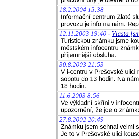
pracovní dny je otevřeno do
18.2.2004 15:38
Informační centrum Zlaté sl
provozu je info na nám. Repu
12.11.2003 19:40 -
Vlasta [s
Turistickou známku jsme koup
městském infocentru známku 
příjemnější obsluha.
30.8.2003 21:53
V i-centru v Prešovské ulici
sobotu do 13 hodin. Na námě
18 hodin.
11.6.2003 8:56
Ve výkladní skříni v infocent
upozornění, že jde o známk
27.8.2002 20:49
Známku jsem sehnal velmi sn
Je to v Prešovské ulici kou