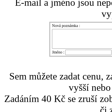
E-mail a jméno jsou nep
vy
Nová poznámka :
Jméno :
Sem můžete zadat cenu, z
vyšší nebo
Zadáním 40 Kč se zruší zo
či 