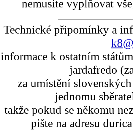
nemusíte vyplňovat vše,
Technické připomínky a in
k8@k
informace k ostatním státům
jardafredo (z
za umístění slovenskýc
jednomu sběrate
takže pokud se někomu nez
pište na adresu duric