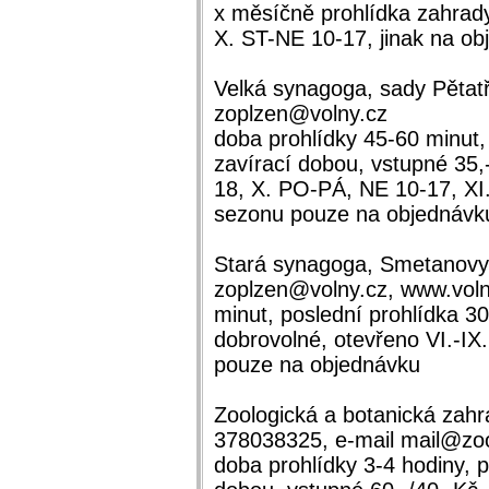
x měsíčně prohlídka zahrady
X. ST-NE 10-17, jinak na o
Velká synagoga, sady Pětatř
zoplzen@volny.cz
doba prohlídky 45-60 minut,
zavírací dobou, vstupné 35,
18, X. PO-PÁ, NE 10-17, X
sezonu pouze na objednávk
Stará synagoga, Smetanovy 
zoplzen@volny.cz, www.voln
minut, poslední prohlídka 3
dobrovolné, otevřeno VI.-I
pouze na objednávku
Zoologická a botanická zahra
378038325, e-mail mail@zoo
doba prohlídky 3-4 hodiny, p