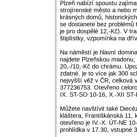
Plzeň nabízí spoustu zajím
strojírenské město a nebo 
krásných domů, historických
se dostanete bez problémů 
je pro dospělé 12,-Kč). V tr
štiplístky, vzpomínka na dří
Na náměstí je hlavní domina
najdete Plzeňskou madonu, v
20,-/10,-Kč do chrámu. Upozo
zdatné. je to více jak 300 s
nejvyšší věž v ČR, celková 
377236753. Otevřeno celoro
IX. ST-SO 10-16, X.-XII ST
Můžete navštívit také Diecé
kláštera, Františkánská 11, 
otevřeno je IV.-X. ÚT-NE 10
prohlídka v 17.30, vstupné 3