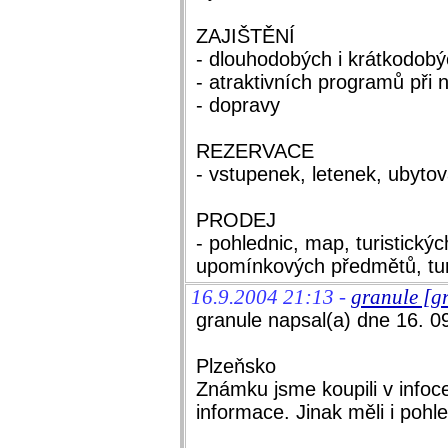
ZAJIŠTĚNÍ
- dlouhodobých i krátkodob
- atraktivních programů při 
- dopravy
REZERVACE
- vstupenek, letenek, ubytov
PRODEJ
- pohlednic, map, turistický
upomínkových předmětů, turi
16.9.2004 21:13 -
granule [g
granule napsal(a) dne 16. 0
Plzeňsko
Známku jsme koupili v infocen
informace. Jinak měli i pohle