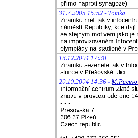
přímo naproti synagoze).
31.7.2005 15:52 - Tomka
Známku měli jak v infocentr
náměstí Republiky, kde dají
se stejným motivem jako je 
na improvizovaném Infocentr
olympiády na stadioně v Pr
18.12.2004 17:38
Známku seženete jak v Infoc
slunce v Přešovské ulici.
20.10.2004 14:36 -
M.Pacesov
Informační centrum Zlaté sl
znovu v provozu ode dne 14
- - -
Prešovská 7
306 37 Plzeň
Czech republic