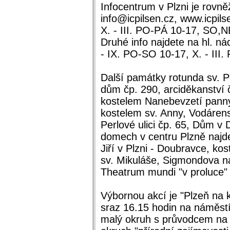
Infocentrum v Plzni je rovně
info@icpilsen.cz, www.icpils
X. - III. PO-PÁ 10-17, SO,
Druhé info najdete na hl. ná
- IX. PO-SO 10-17, X. - III
Další památky rotunda sv. P
dům čp. 290, arciděkanství č
kostelem Nanebevzetí panny
kostelem sv. Anny, Vodáren
Perlové ulici čp. 65, Dům v
domech v centru Plzně najdet
Jiří v Plzni - Doubravce, ko
sv. Mikuláše, Sigmondova n
Theatrum mundi "v proluce"
Výbornou akcí je "Plzeň na k
sraz 16.15 hodin na náměstí
malý okruh s průvodcem na 