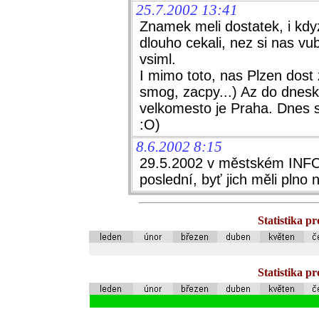
25.7.2002 13:41
Znamek meli dostatek, i kd
dlouho cekali, nez si nas vu
vsiml.
I mimo toto, nas Plzen dost 
smog, zacpy...) Az do dnesk
velkomesto je Praha. Dnes s
:O)
8.6.2002 8:15
29.5.2002 v městském INFO s
poslední, byť jich měli plno 
Statistika p
Statistika p