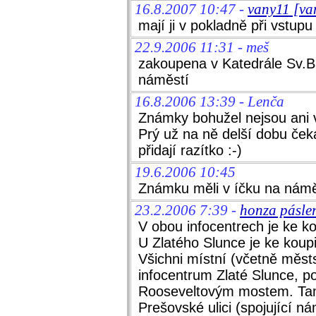
16.8.2007 10:47 -
vany11 [v
mají ji v pokladně při vstup
22.9.2006 11:31 - meš
zakoupena v Katedrále Sv.Ba
náměstí
16.8.2006 13:39 - Lenča
Známky bohužel nejsou ani v
Prý už na ně delší dobu ček
přidají razítko :-)
19.6.2006 10:45
Známku měli v íčku na námě
23.2.2006 7:39 -
honza pásle
V obou infocentrech je ke k
U Zlatého Slunce je ke koup
Všichni místní (včetně městs
infocentrum Zlaté Slunce, p
Rooseveltovým mostem. Tam t
Prešovské ulici (spojující n