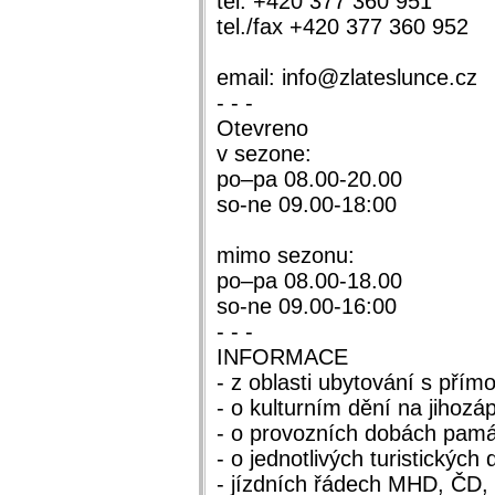
tel. +420 377 360 951
tel./fax +420 377 360 952
email: info@zlateslunce.cz
- - -
Otevreno
v sezone:
po–pa 08.00-20.00
so-ne 09.00-18:00
mimo sezonu:
po–pa 08.00-18.00
so-ne 09.00-16:00
- - -
INFORMACE
- z oblasti ubytování s přím
- o kulturním dění na jihoz
- o provozních dobách pam
- o jednotlivých turistických
- jízdních řádech MHD, ČD, 