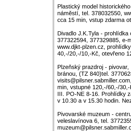
Plastický model historickéh
náměstí, tel. 378032550, www
cca 15 min, vstup zdarma 
Divadlo J.K.Tyla - prohlídka
377322594, 377329885, e-ma
www.djkt-plzen.cz, prohlídk
40,-/20,-/10,-Kč, otevřeno 1
Plzeňský prazdroj - pivovar,
bránou, (TZ 840)tel. 37706
visits@pilsner.sabmiller.co
min, vstupné 120,-/60,-/30,-
III. PO-NE 8-16. Prohlídky za
v 10.30 a v 15.30 hodin. Ne
Pivovarské muzeum - centru
veleslavínova 6, tel. 37723
muzeum@pilsner.sabmiller.c