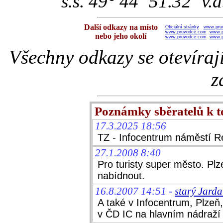
s.š. 49° 44´ 51.32˝ v.
Další odkazy na místo
Oficiální stránky
www.pru
www.pruvodce.com
www.p
nebo jeho okolí
www.pruvodce.com
www.p
Všechny odkazy se otevíraj
z
Poznámky sběratelů k 
17.3.2025 18:56
TZ - Infocentrum náměstí R
27.1.2008 8:40
Pro turisty super město. P
nabídnout.
16.8.2007 14:51 -
starý Jard
A také v Infocentrum, Plzeň
v ČD IC na hlavním nádraží 