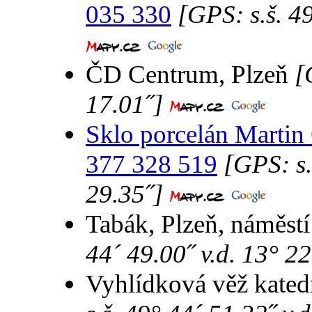
035 330
[GPS: s.š. 49
ČD Centrum, Plzeň
[
17.01˝]
Sklo porcelán Martin
377 328 519
[GPS: s.
29.35˝]
Tabák, Plzeň, náměst
44´ 49.00˝ v.d. 13° 22
Vyhlídková věž kated