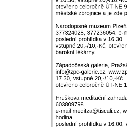
v 16.30, vstupné 20,-/10,-K
otevřeno celoročně ÚT-NE 9
městské zbrojnice a je zde 
Národopisné muzeum Plzeňsk
377324028, 377236054, e-m
poslední prohlídka v 16.30
vstupné 20,-/10,-Kč, otevře
barokní lékárny.
Západočeská galerie, Pražsk
info@zpc-galerie.cz, www.zpc
17.30, vstupné 20,-/10,-Kč
otevřeno celoročně ÚT-NE 
Hruškova meditační zahrada,
603809798
e-mail meditza@tiscali.cz, w
hodina
poslední prohlídka v 16.00, 