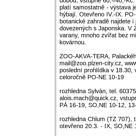
dobou, vstupné 60,-/40,-Kč.
platí samostatně - výstava j
hýbají. Otevřeno IV.-IX. PO
botanické zahradě najdete 
dovezených s Japonska. V 
varany, mnoho zvířat bez mř
kovárnou.
ZOO-AKVA-TERA, Palackého t
mail@zoo.plzen-city.cz, www
poslední prohlídka v 18.30, 
celoročně PO-NE 10-19
rozhledna Sylván, tel. 6037
alois.mach@quick.cz, vstupn
PÁ 16-19, SO,NE 10-12, 13
rozhledna Chlum (TZ 707), t
otevřeno 20.3. - IX, SO,NE 