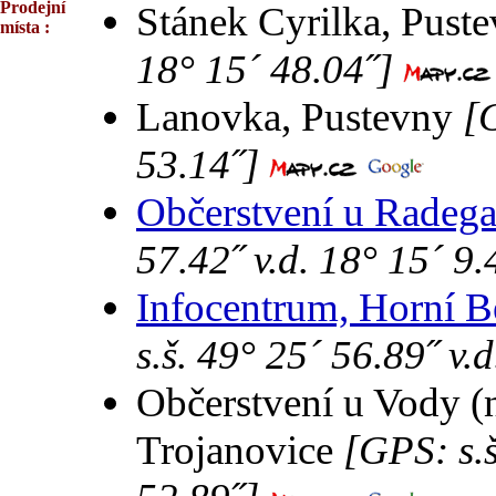
Prodejní
Stánek Cyrilka, Pust
místa :
18° 15´ 48.04˝]
Lanovka, Pustevny
[G
53.14˝]
Občerstvení u Radega
57.42˝ v.d. 18° 15´ 9.
Infocentrum, Horní B
s.š. 49° 25´ 56.89˝ v.
Občerstvení u Vody (n
Trojanovice
[GPS: s.š