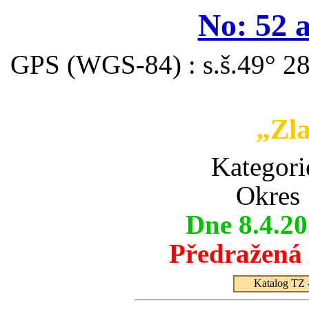
No: 52 
GPS (WGS-84) : s.š.49° 28
„Zla
Kategor
Okres 
Dne 8.4.2
Předražená
Katalog TZ -