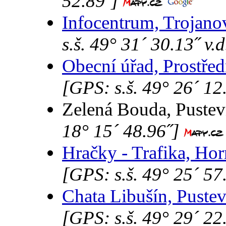
52.89˝]
Infocentrum, Trojano
s.š. 49° 31´ 30.13˝ v.
Obecní úřad, Prostře
[GPS: s.š. 49° 26´ 12.
Zelená Bouda, Puste
18° 15´ 48.96˝]
Hračky - Trafika, Hor
[GPS: s.š. 49° 25´ 57.
Chata Libušín, Pustev
[GPS: s.š. 49° 29´ 22.