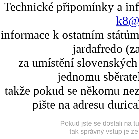
Technické připomínky a in
k8@k
informace k ostatním státům
jardafredo (z
za umístění slovenskýc
jednomu sběrate
takže pokud se někomu nez
pište na adresu duric
Pokud jste se dostali na t
tak správný vstup je ze