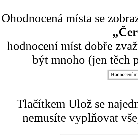
Ohodnocená místa se zobrazí
„Čer
hodnocení míst dobře zvaž
být mnoho (jen těch p
Hodnocení mí
Tlačítkem Ulož se najed
nemusíte vyplňovat vše,