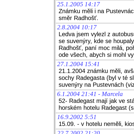
25.1.2005 14:17
Známku měli i na Pustevnác
směr Radhošť.
2.8.2004 10:17
Ledva jsem vylezl z autobu
se suvenýry, kde se houpal
Radhošť, paní moc milá, poř
ode všech, abych si mohl vybr
27.1.2004 15:41
21.1.2004 známku měli, avša
sochy Radegasta (byl v té sl
suvenýry na Pustevnách (vi
6.1.2004 21:41 - Marcela
52- Radegast mají jak ve st
horském hotelu Radegast (s
16.9.2002 5:51
15.09. - v hotelu neměli, ki
22.7.2002 21:20