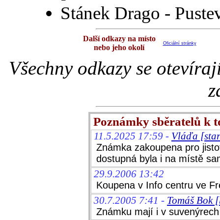
Stánek Drago - Puste
Další odkazy na místo
Oficiální stránky
nebo jeho okolí
Všechny odkazy se otevíraj
z
Poznámky sběratelů k 
11.5.2025 17:59 -
Vláďa [sta
Známka zakoupena pro jistot
dostupná byla i na místě s
29.9.2006 13:42
Koupena v Info centru ve Fr
30.7.2005 7:41 -
Tomáš Bok [
Známku mají i v suvenýrech