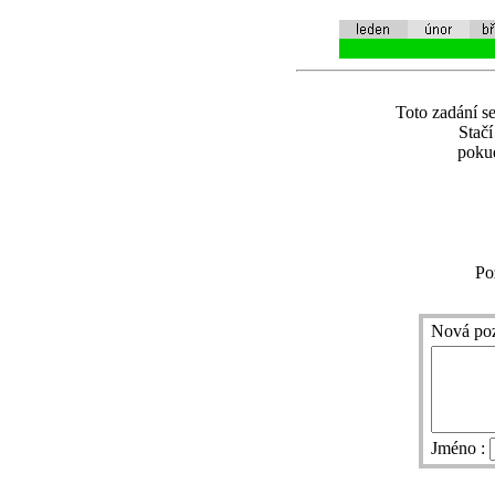
Toto zadání se
Stač
pokud
Po
Nová po
Jméno :