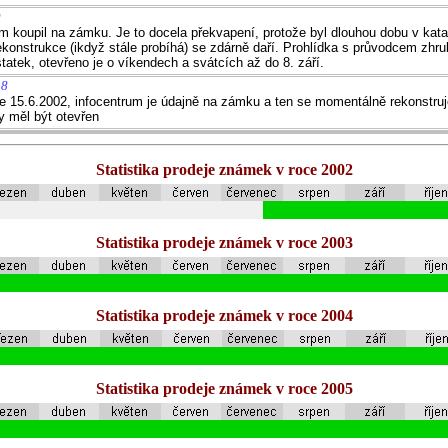
9
 koupil na zámku. Je to docela překvapení, protože byl dlouhou dobu v kata
rekonstrukce (ikdyž stále probíhá) se zdárně daří. Prohlídka s průvodcem zhru
atek, otevřeno je o víkendech a svátcích až do 8. září.
38
e 15.6.2002, infocentrum je údajně na zámku a ten se momentálně rekonstruje
y měl být otevřen
Statistika prodeje známek v roce 2002
Statistika prodeje známek v roce 2003
Statistika prodeje známek v roce 2004
Statistika prodeje známek v roce 2005