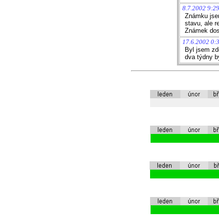
8.7.2002 9:2
Známku jsem
stavu, ale 
Známek dost
17.6.2002 0:
Byl jsem zd
dva týdny b