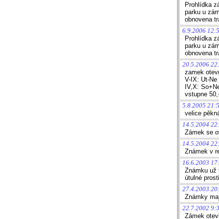
Prohlídka z
parku u zám
obnovena tr
6.9.2006 12:5
Prohlídka z
parku u zám
obnovena tr
20.5.2006 22
zamek otev
V-IX: Ut-Ne
IV,X: So+N
vstupne 50,-
5.8.2005 21:5
velice pěkn
14.5.2004 22
Zámek se ot
14.5.2004 22
Známek v re
16.6.2003 17
Známku už v 
útulné prost
27.4.2003 20
Známky mají
22.7.2002 9:
Zámek otevř