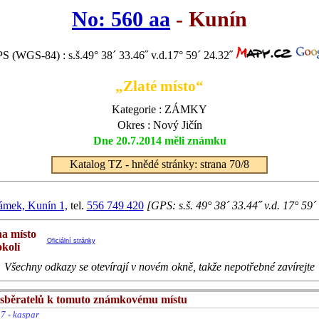
No: 560 aa
- Kunín
S (WGS-84) : s.š.49° 38´ 33.46˝ v.d.17° 59´ 24.32˝
„Zlaté místo“
Kategorie : ZÁMKY
Okres : Nový Jičín
Dne 20.7.2014 měli známku
Katalog TZ - hnědé stránky: strana 70/8
ámek, Kunín 1,
tel.
556 749 420
[GPS: s.š. 49° 38´ 33.44˝ v.d. 17° 59´
na místo
Oficiální stránky
okolí
Všechny odkazy se otevírají v novém okně, takže nepotřebné zavírejte
sběratelů k tomuto známkovému místu
7 - kaspar