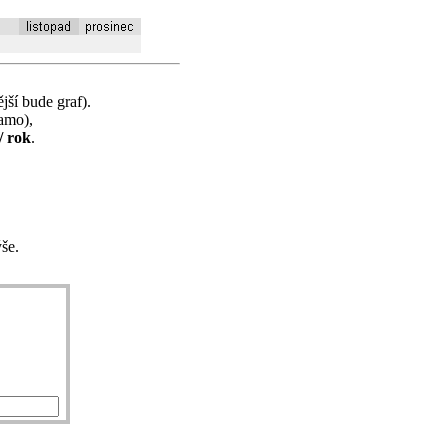
jší bude graf).
samo),
/ rok
.
še.