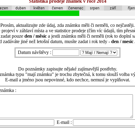
Statistika prodeje známek v roce 2014
Prosím, aktualizujte zde údaj, zda známku měli či neměli, co nejčastěji.
 projeví v záhlaví místa a ve statistice prodeje (čím víc údajů, tím přesně
í zadat pouze
den / měsíc
a jestli známku měli či neměli (rok to doplní 
 zadáváte jiné než letošní datum, musíte zadat i rok tedy -
den / mesic 
Datum návštěvy :
Do poznámky zapisujte nějaké zajímavější postřehy.
známka typu "mají známku" je trochu zbytečná, k tomu slouží volba vý
E-mail a jméno jsou nepovinné, kdo nechce, nemusí je vyplňovat.
známka :
E-mail :