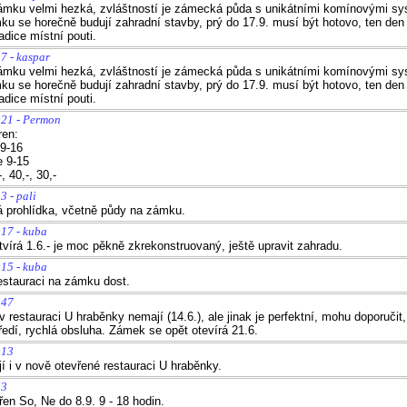
ámku velmi hezká, zvláštností je zámecká půda s unikátními komínovými sy
ku se horečně budují zahradní stavby, prý do 17.9. musí být hotovo, ten den
adice místní pouti.
7 - kaspar
ámku velmi hezká, zvláštností je zámecká půda s unikátními komínovými sy
ku se horečně budují zahradní stavby, prý do 17.9. musí být hotovo, ten den
adice místní pouti.
:21 - Permon
ren:
 9-16
e 9-15
, 40,-, 30,-
3 - pali
á prohlídka, včetně půdy na zámku.
:17 - kuba
vírá 1.6.- je moc pěkně zkrekonstruovaný, ještě upravit zahradu.
:15 - kuba
stauraci na zámku dost.
:47
restauraci U hraběnky nemají (14.6.), ale jinak je perfektní, mohu doporučit, 
ředí, rychlá obsluha. Zámek se opět otevírá 21.6.
:13
 i v nově otevřené restauraci U hraběnky.
33
en So, Ne do 8.9. 9 - 18 hodin.