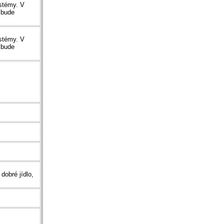
stémy. V
 bude
stémy. V
 bude
dobré jídlo,