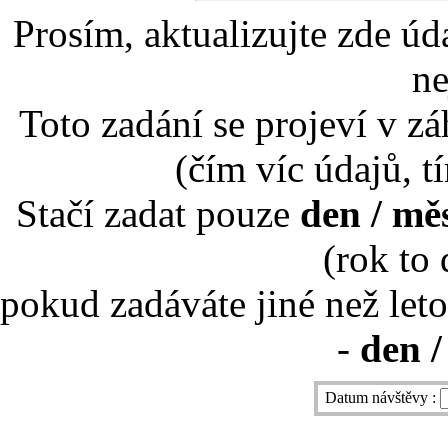
Prosím, aktualizujte zde úd
ne
Toto zadání se projeví v záh
(čím víc údajů, t
Stačí zadat pouze
den / mě
(rok to
pokud zadáváte jiné než leto
-
den /
Datum návštěvy :