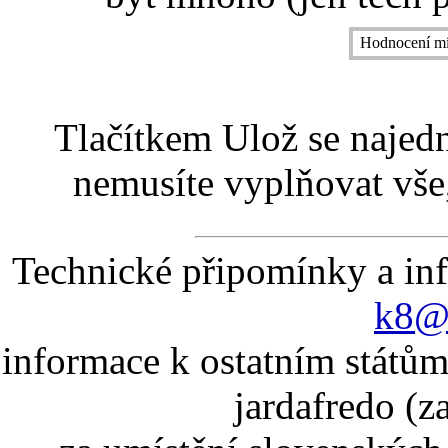
Hodnocení mí
Tlačítkem Ulož se najed
nemusíte vyplňovat vše,
Technické připomínky a in
k8@k
informace k ostatním státům
jardafredo (z