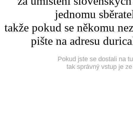
za umístění slovenskýc
jednomu sběrate
takže pokud se někomu nez
pište na adresu duric
Pokud jste se dostali na t
tak správný vstup je ze