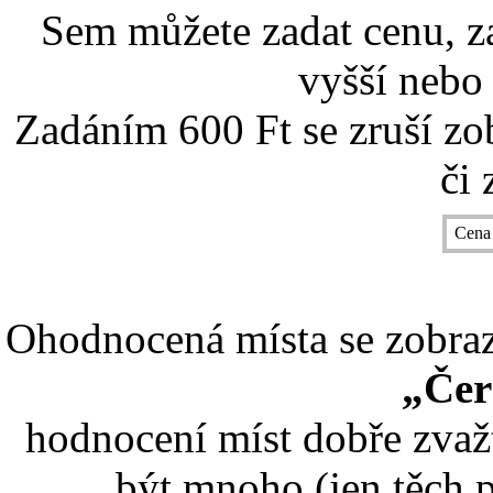
Sem můžete zadat cenu, z
vyšší nebo 
Zadáním 600 Ft se zruší zo
či 
Cena
Ohodnocená místa se zobrazí
„Čer
hodnocení míst dobře zvaž
být mnoho (jen těch p