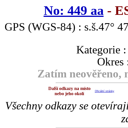
No: 449 aa
- 
GPS (WGS-84) : s.š.47° 47
Kategori
Okres 
Zatím neověřeno, m
Další odkazy na místo
Oficiální stránky
nebo jeho okolí
Všechny odkazy se otevíraj
z