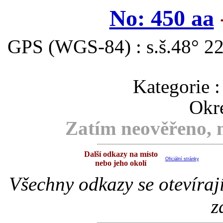
No: 450 aa
GPS (WGS-84) : s.š.48° 22
Kategori
Okre
Zatím neověřeno, m
Další odkazy na místo
Oficiální stránky
nebo jeho okolí
Všechny odkazy se otevíraj
z