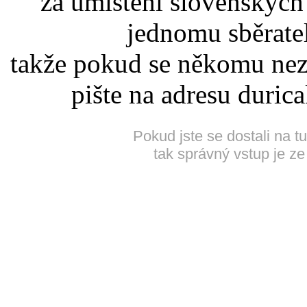
za umístění slovenskýc
jednomu sběrate
takže pokud se někomu nez
pište na adresu duric
Pokud jste se dostali na t
tak správný vstup je ze