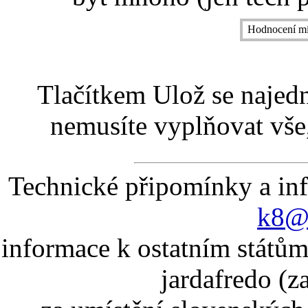
Hodnocení mí
Tlačítkem Ulož se najed
nemusíte vyplňovat vše,
Technické připomínky a in
k8@k
informace k ostatním státům
jardafredo (z