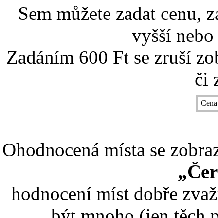
Sem můžete zadat cenu, z
vyšší nebo 
Zadáním 600 Ft se zruší zo
či 
Cena
Ohodnocená místa se zobrazí
„Čer
hodnocení míst dobře zvaž
být mnoho (jen těch p