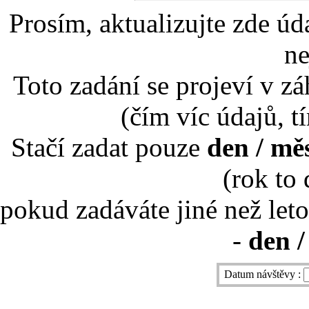
Prosím, aktualizujte zde úd
ne
Toto zadání se projeví v záh
(čím víc údajů, t
Stačí zadat pouze
den / mě
(rok to
pokud zadáváte jiné než leto
-
den /
Datum návštěvy :