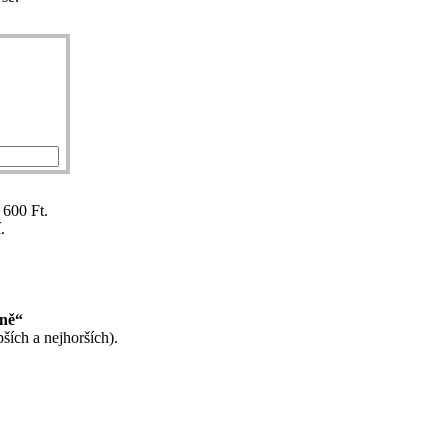
 600 Ft.
.
ině“
ších a nejhorších).