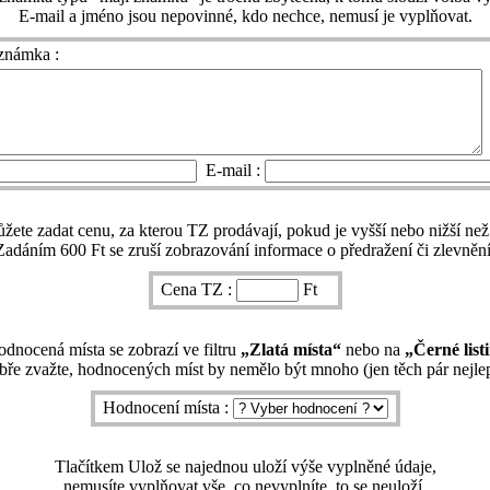
E-mail a jméno jsou nepovinné, kdo nechce, nemusí je vyplňovat.
známka :
E-mail :
ete zadat cenu, za kterou TZ prodávají, pokud je vyšší nebo nižší než
Zadáním 600 Ft se zruší zobrazování informace o předražení či zlevnění
Cena TZ :
Ft
dnocená místa se zobrazí ve filtru
„Zlatá místa“
nebo na
„Černé list
ře zvažte, hodnocených míst by nemělo být mnoho (jen těch pár nejlep
Hodnocení místa :
Tlačítkem Ulož se najednou uloží výše vyplněné údaje,
nemusíte vyplňovat vše, co nevyplníte, to se neuloží.