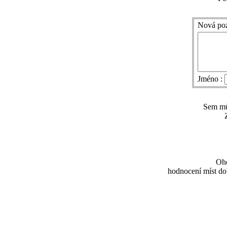
Nová po
Jméno :
Sem můž
Oho
hodnocení míst dob