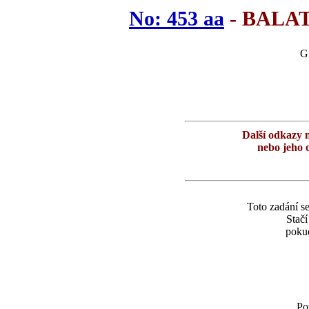
No: 453 aa
- BALA
GP
Další odkazy 
nebo jeho 
Toto zadání se
Stač
pokud
Po