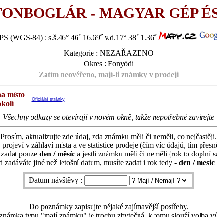
TONBOGLÁR - MAGYAR GÉP 
S (WGS-84) : s.š.46° 46´ 16.69˝ v.d.17° 38´ 1.36˝
Kategorie : NEZAŘAZENO
Okres : Fonyódi
Zatím neověřeno, mají-li známky v prodeji
na místo
Oficiální stránky
okolí
Všechny odkazy se otevírají v novém okně, takže nepotřebné zavírejte
Prosím, aktualizujte zde údaj, zda známku měli či neměli, co nejčastěji.
 projeví v záhlaví místa a ve statistice prodeje (čím víc údajů, tím přesně
í zadat pouze
den / měsíc
a jestli známku měli či neměli (rok to doplní 
 zadáváte jiné než letošní datum, musíte zadat i rok tedy -
den / mesic 
Datum návštěvy :
Do poznámky zapisujte nějaké zajímavější postřehy.
známka typu "mají známku" je trochu zbytečná, k tomu slouží volba vý