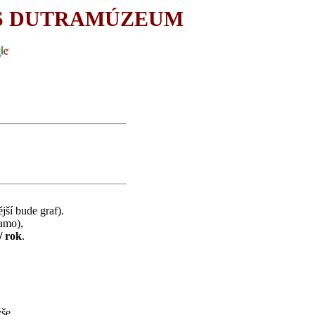
ÉS DUTRAMÚZEUM
jší bude graf).
samo),
/ rok
.
še.