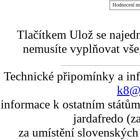
Hodnocení mí
Tlačítkem Ulož se najed
nemusíte vyplňovat vše,
Technické připomínky a in
k8@k
informace k ostatním státům
jardafredo (z
za umístění slovenskýc