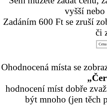
Sem můžete zadat cenu, z
vyšší nebo 
Zadáním 600 Ft se zruší zo
či 
Cena
Ohodnocená místa se zobrazí
„Čer
hodnocení míst dobře zvaž
být mnoho (jen těch p