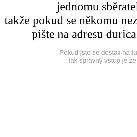
jednomu sběrate
takže pokud se někomu nez
pište na adresu duric
Pokud jste se dostali na t
tak správný vstup je ze