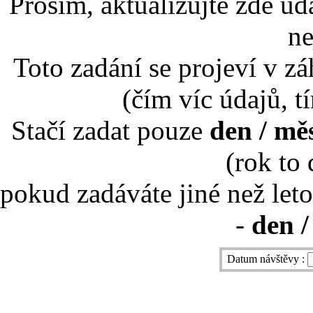
Prosím, aktualizujte zde úd
ne
Toto zadání se projeví v záh
(čím víc údajů, t
Stačí zadat pouze
den / mě
(rok to
pokud zadáváte jiné než leto
-
den /
Datum návštěvy :