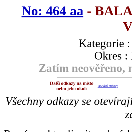
No: 464 aa
- BAL
V
Kategori
Okres :
Zatím neověřeno, m
Další odkazy na místo
Oficiální stránky
nebo jeho okolí
Všechny odkazy se otevíraj
z