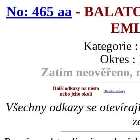
No: 465 aa
- BALAT
EM
Kategori
Okres :
Zatím neověřeno, m
Další odkazy na místo
Oficiální stránky
nebo jeho okolí
Všechny odkazy se otevíraj
z