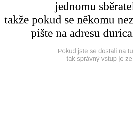
jednomu sběrate
takže pokud se někomu nez
pište na adresu duric
Pokud jste se dostali na t
tak správný vstup je ze