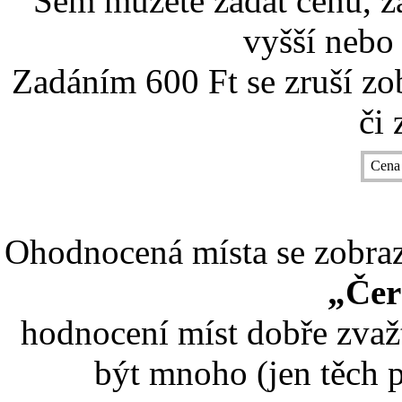
Sem můžete zadat cenu, z
vyšší nebo 
Zadáním 600 Ft se zruší zo
či 
Cena
Ohodnocená místa se zobrazí
„Čer
hodnocení míst dobře zvaž
být mnoho (jen těch p