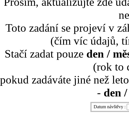
Prosím, aktualizujte zde úd
ne
Toto zadání se projeví v záh
(čím víc údajů, t
Stačí zadat pouze
den / mě
(rok to
pokud zadáváte jiné než leto
-
den /
Datum návštěvy :