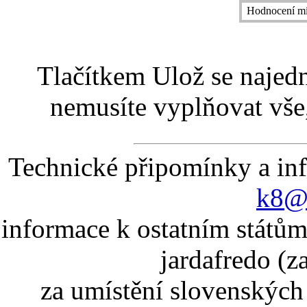
Hodnocení mí
Tlačítkem Ulož se najed
nemusíte vyplňovat vše,
Technické připomínky a in
k8@k
informace k ostatním státům
jardafredo (z
za umístění slovenskýc