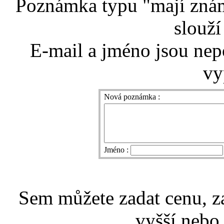
Poznámka typu "mají znám
slouží
E-mail a jméno jsou nep
vy
Nová poznámka :
Jméno :
Sem můžete zadat cenu, z
vyšší nebo 