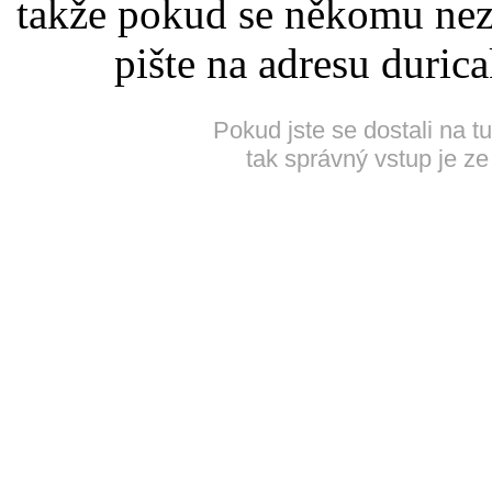
takže pokud se někomu nez
pište na adresu duric
Pokud jste se dostali na t
tak správný vstup je ze