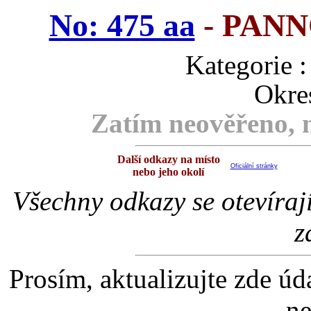
No: 475 aa
- PAN
Kategori
Okre
Zatím neověřeno, m
Další odkazy na místo
Oficiální stránky
nebo jeho okolí
Všechny odkazy se otevíraj
z
Prosím, aktualizujte zde úd
ne