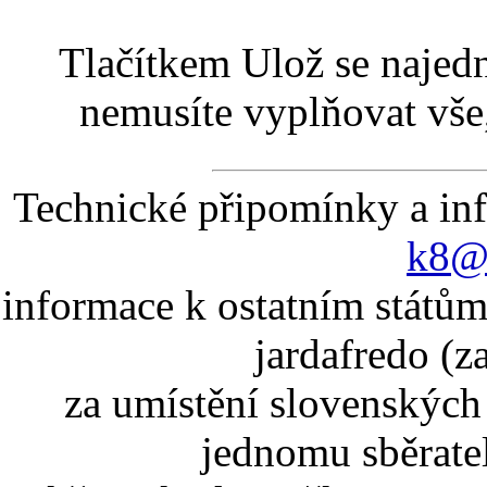
Tlačítkem Ulož se najed
nemusíte vyplňovat vše,
Technické připomínky a in
k8@k
informace k ostatním státům
jardafredo (z
za umístění slovenskýc
jednomu sběrate