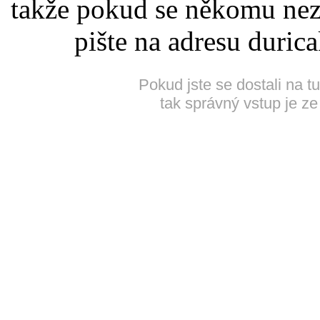
takže pokud se někomu nez
pište na adresu duric
Pokud jste se dostali na t
tak správný vstup je ze