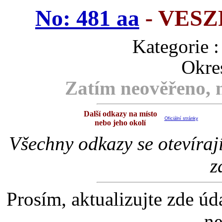
No: 481 aa
- VES
Kategori
Okre
Zatím neověřeno, m
Další odkazy na místo
Oficiální stránky
nebo jeho okolí
Všechny odkazy se otevíraj
z
Prosím, aktualizujte zde úd
ne