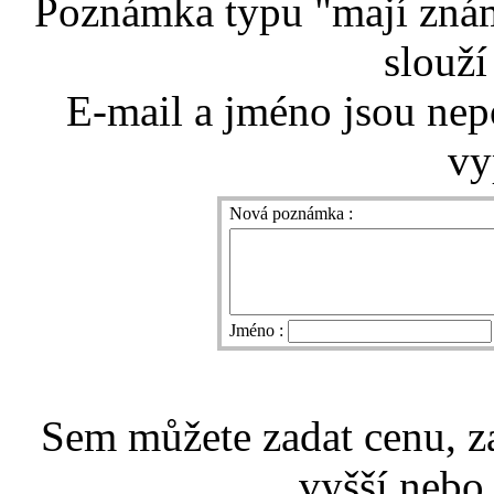
Poznámka typu "mají znám
slouží
E-mail a jméno jsou nep
vy
Nová poznámka :
Jméno :
Sem můžete zadat cenu, z
vyšší nebo 