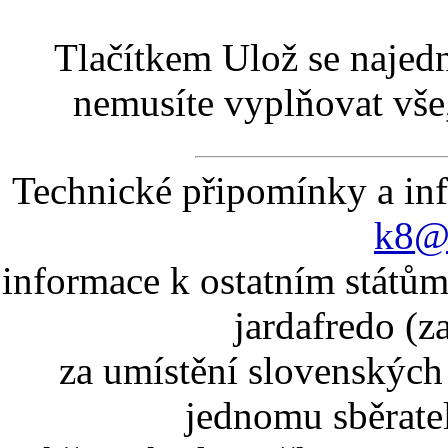
Tlačítkem Ulož se najed
nemusíte vyplňovat vše,
Technické připomínky a in
k8@k
informace k ostatním státům
jardafredo (z
za umístění slovenskýc
jednomu sběrate