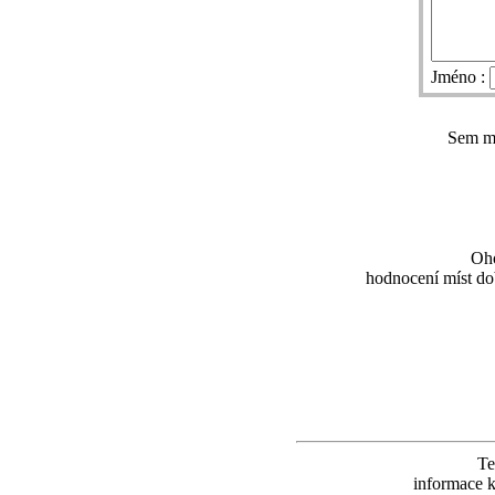
Jméno :
Sem mů
Oho
hodnocení míst dob
Te
informace k