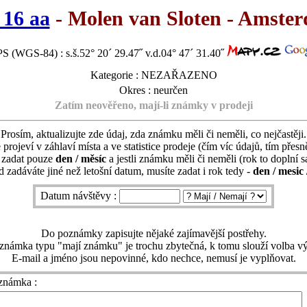
 16 aa
- Molen van Sloten - Amste
S (WGS-84) : s.š.52° 20´ 29.47˝ v.d.04° 47´ 31.40˝
Kategorie : NEZAŘAZENO
Okres : neurčen
Zatím neověřeno, mají-li známky v prodeji
Prosím, aktualizujte zde údaj, zda známku měli či neměli, co nejčastěji.
 projeví v záhlaví místa a ve statistice prodeje (čím víc údajů, tím přesně
í zadat pouze
den / měsíc
a jestli známku měli či neměli (rok to doplní 
 zadáváte jiné než letošní datum, musíte zadat i rok tedy -
den / mesic 
Datum návštěvy :
Do poznámky zapisujte nějaké zajímavější postřehy.
známka typu "mají známku" je trochu zbytečná, k tomu slouží volba vý
E-mail a jméno jsou nepovinné, kdo nechce, nemusí je vyplňovat.
známka :