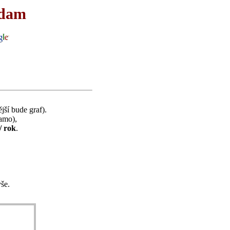
rdam
jší bude graf).
samo),
/ rok
.
še.