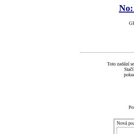
No:
GP
Toto zadání se
Stač
pokud
Po
Nová po