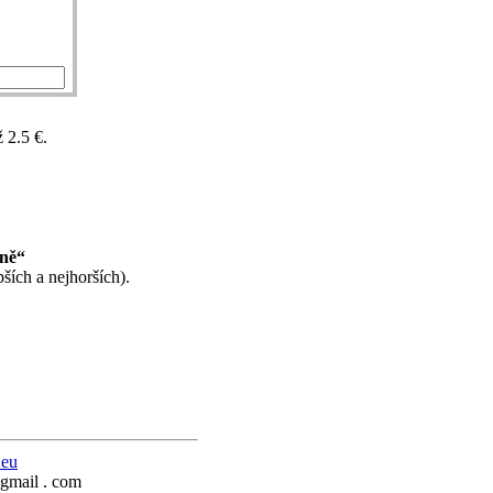
 2.5 €.
.
ině“
ších a nejhorších).
.eu
 gmail . com