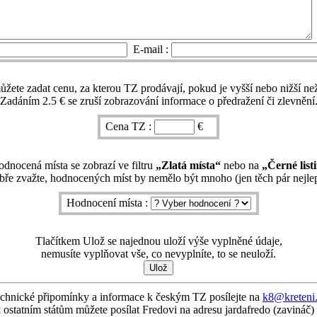
E-mail :
žete zadat cenu, za kterou TZ prodávají, pokud je vyšší nebo nižší než
Zadáním 2.5 € se zruší zobrazování informace o předražení či zlevnění
Cena TZ :
€
dnocená místa se zobrazí ve filtru
„Zlatá místa“
nebo na
„Černé list
ře zvažte, hodnocených míst by nemělo být mnoho (jen těch pár nejlep
Hodnocení místa :
Tlačítkem Ulož se najednou uloží výše vyplněné údaje,
nemusíte vyplňovat vše, co nevyplníte, to se neuloží.
chnické připomínky a informace k českým TZ posílejte na
k8@kreteni
 ostatním státům můžete posílat Fredovi na adresu jardafredo (zavináč)