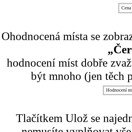
Cena
Ohodnocená místa se zobrazí
„Čer
hodnocení míst dobře zvaž
být mnoho (jen těch p
Hodnocení mí
Tlačítkem Ulož se najed
nemusíte vyplňovat vše,