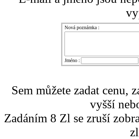
vy
Nová poznámka :
Jméno :
Sem můžete zadat cenu, z
vyšší nebo
Zadáním 8 Zl se zruší zobr
z