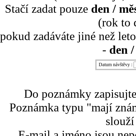
Stačí zadat pouze
den / mě
(rok to
pokud zadáváte jiné než leto
-
den /
Datum návštěvy :
Do poznámky zapisujte 
Poznámka typu "mají znám
slouží
E-mail a jméno jsou nep