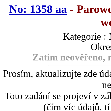
No: 1358 aa
- Parow
w
Kategorie
Okre
Zatím neověřeno, m
Prosím, aktualizujte zde úd
ne
Toto zadání se projeví v záh
(čím víc údajů, t