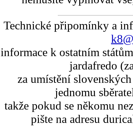
Technické připomínky a in
k8@k
informace k ostatním státům
jardafredo (z
za umístění slovenskýc
jednomu sběrate
takže pokud se někomu nez
pište na adresu duric