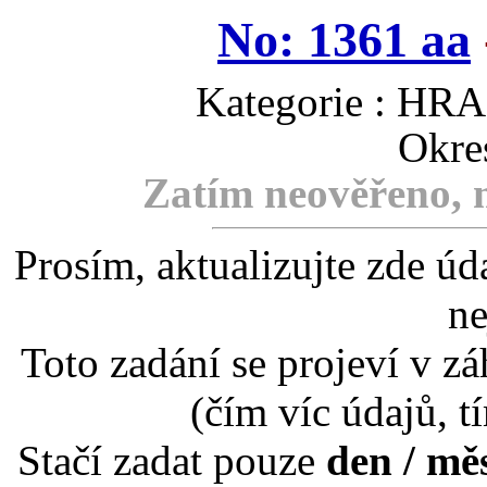
No: 1361 aa
Kategorie : H
Okre
Zatím neověřeno, m
Prosím, aktualizujte zde úd
ne
Toto zadání se projeví v záh
(čím víc údajů, t
Stačí zadat pouze
den / mě