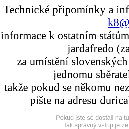
Technické připomínky a in
k8@k
informace k ostatním státům
jardafredo (z
za umístění slovenskýc
jednomu sběrate
takže pokud se někomu nez
pište na adresu duric
Pokud jste se dostali na t
tak správný vstup je ze