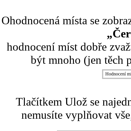
Ohodnocená místa se zobrazí
„Čer
hodnocení míst dobře zvaž
být mnoho (jen těch p
Hodnocení mí
Tlačítkem Ulož se najed
nemusíte vyplňovat vše,