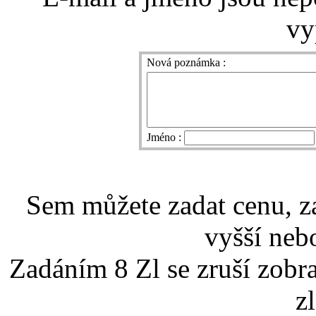
vy
Nová poznámka :
Jméno :
Sem můžete zadat cenu, z
vyšší nebo
Zadáním 8 Zl se zruší zobr
z