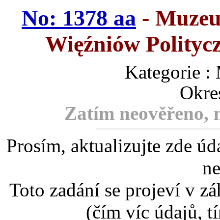
No: 1378 aa
- Muzeu
Więźniów Polityc
Kategorie
Okre
Zatím neověřeno, m
Prosím, aktualizujte zde úd
ne
Toto zadání se projeví v záh
(čím víc údajů, t