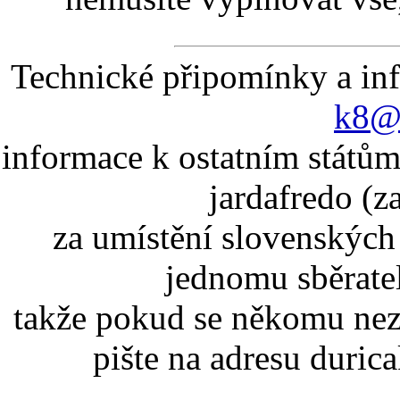
Technické připomínky a in
k8@k
informace k ostatním státům
jardafredo (z
za umístění slovenskýc
jednomu sběrate
takže pokud se někomu nez
pište na adresu duric