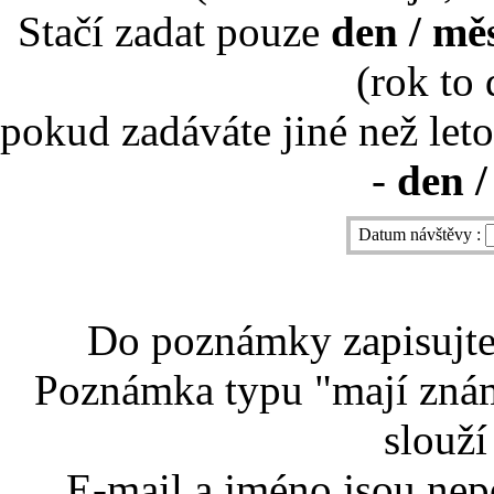
Stačí zadat pouze
den / mě
(rok to
pokud zadáváte jiné než leto
-
den /
Datum návštěvy :
Do poznámky zapisujte 
Poznámka typu "mají znám
slouží
E-mail a jméno jsou nep