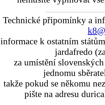
Technické připomínky a in
k8@k
informace k ostatním státům
jardafredo (z
za umístění slovenskýc
jednomu sběrate
takže pokud se někomu nez
pište na adresu duric