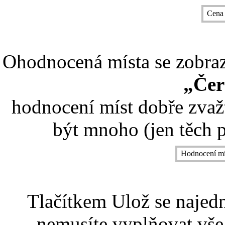
Cena
Ohodnocená místa se zobrazí
„Čer
hodnocení míst dobře zvaž
být mnoho (jen těch p
Hodnocení mí
Tlačítkem Ulož se najed
nemusíte vyplňovat vše,