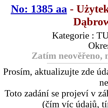
No: 1385 aa
- Użytek
Dąbrow
Kategorie :
Okre
Zatím neověřeno, m
Prosím, aktualizujte zde úd
ne
Toto zadání se projeví v záh
(čím víc údajů, t