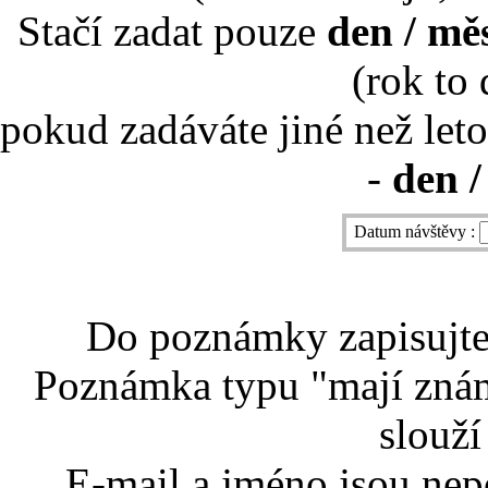
Stačí zadat pouze
den / mě
(rok to
pokud zadáváte jiné než leto
-
den /
Datum návštěvy :
Do poznámky zapisujte 
Poznámka typu "mají znám
slouží
E-mail a jméno jsou nep