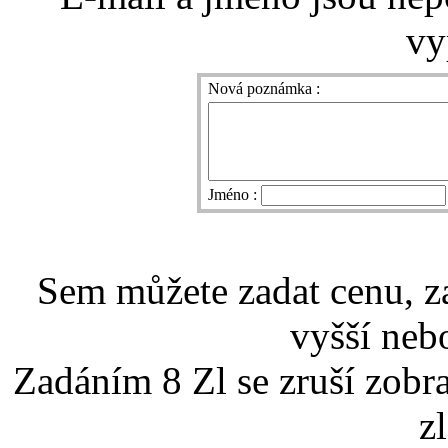
vy
Nová poznámka :
Jméno :
Sem můžete zadat cenu, z
vyšší nebo
Zadáním 8 Zl se zruší zobr
z