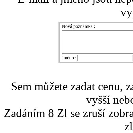
vy
Nová poznámka :
Jméno :
Sem můžete zadat cenu, z
vyšší nebo
Zadáním 8 Zl se zruší zobr
z