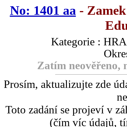
No: 1401 aa
- Zamek 
Edu
Kategorie : H
Okre
Zatím neověřeno, m
Prosím, aktualizujte zde úd
ne
Toto zadání se projeví v záh
(čím víc údajů, t