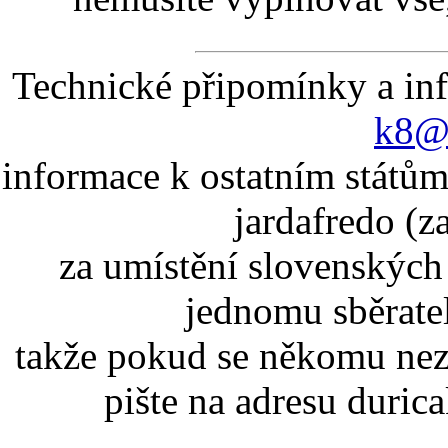
Technické připomínky a in
k8@k
informace k ostatním státům
jardafredo (z
za umístění slovenskýc
jednomu sběrate
takže pokud se někomu nez
pište na adresu duric