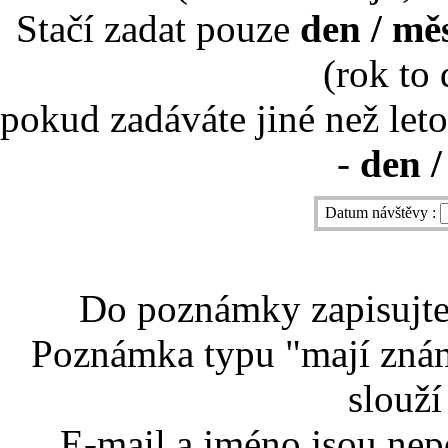
Stačí zadat pouze
den / mě
(rok to
pokud zadáváte jiné než leto
-
den /
Datum návštěvy :
Do poznámky zapisujte 
Poznámka typu "mají znám
slouží
E-mail a jméno jsou nep