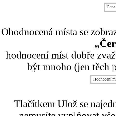
Cena
Ohodnocená místa se zobrazí
„Čer
hodnocení míst dobře zvaž
být mnoho (jen těch p
Hodnocení mí
Tlačítkem Ulož se najed
nemusíte vyplňovat vše,