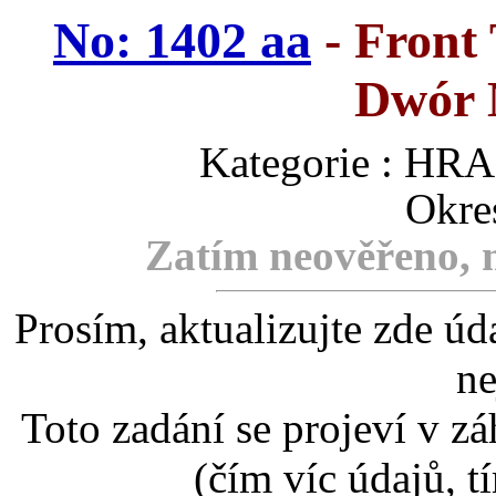
No: 1402 aa
- Front
Dwór 
Kategorie : H
Okre
Zatím neověřeno, m
Prosím, aktualizujte zde úd
ne
Toto zadání se projeví v záh
(čím víc údajů, t