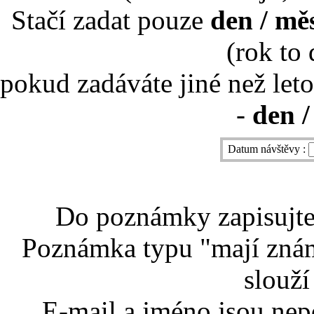
Stačí zadat pouze
den / mě
(rok to
pokud zadáváte jiné než leto
-
den /
Datum návštěvy :
Do poznámky zapisujte 
Poznámka typu "mají znám
slouží
E-mail a jméno jsou nep