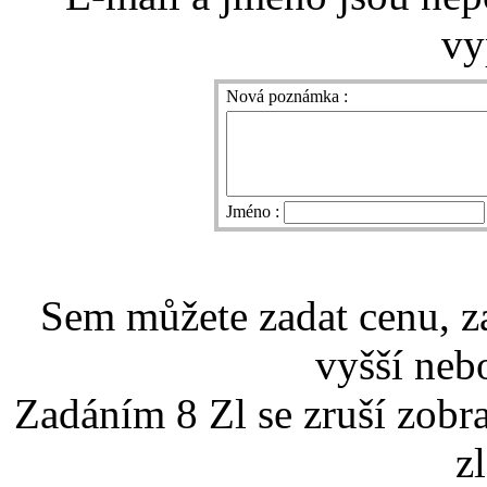
vy
Nová poznámka :
Jméno :
Sem můžete zadat cenu, z
vyšší nebo
Zadáním 8 Zl se zruší zobr
z