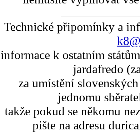
Technické připomínky a in
k8@k
informace k ostatním státům
jardafredo (z
za umístění slovenskýc
jednomu sběrate
takže pokud se někomu nez
pište na adresu duric