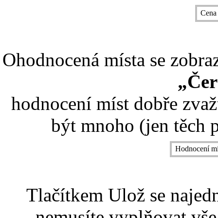
Cena
Ohodnocená místa se zobrazí
„Čer
hodnocení míst dobře zvaž
být mnoho (jen těch p
Hodnocení mí
Tlačítkem Ulož se najed
nemusíte vyplňovat vše,