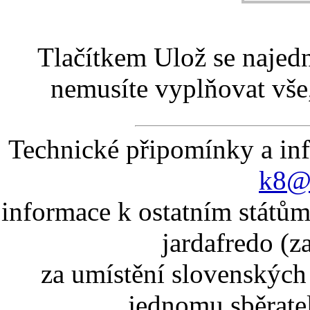
Tlačítkem Ulož se najed
nemusíte vyplňovat vše,
Technické připomínky a in
k8@k
informace k ostatním státům
jardafredo (z
za umístění slovenskýc
jednomu sběrate