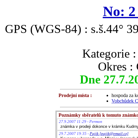
No: 2
GPS (WGS-84) : s.š.44° 39
Kategori
Okres :
Dne 27.7.2
Prodejní místa :
hospoda za k
Vobchůdek CK
Poznámky sběratelů k tomuto známk
27.9.2007 11:29 - Permon
známka v prodeji dokonce v krámku Kudrn
29.7.2007 19:35 -
Pajik [pajik@email.cz]