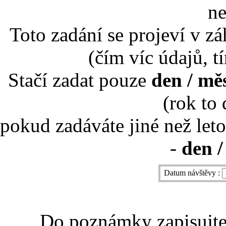
ne
Toto zadání se projeví v záh
(čím víc údajů, t
Stačí zadat pouze
den / mě
(rok to
pokud zadáváte jiné než leto
-
den /
Datum návštěvy :
Do poznámky zapisujte 