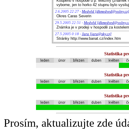
Koupeno v hospode u p. Mlezivy (znamek hrom
vyborne, jen to horko 42 stupnu bylo vysiluj
2.6.2005 22:27 -
Medvěd [dkmedved@volny.cz
Okres Caras Severin
29.5.2005 22:51 -
Medvěd [dkmedved@volny.c
Známka je v prodeji v hospodě za kostelem
27.5.2005 0:18 -
Jara [jara@sky.cz]
Stránky http://www.banat.cz/index.htm
Statistika p
Statistika p
Statistika p
Prosím, aktualizujte zde úd