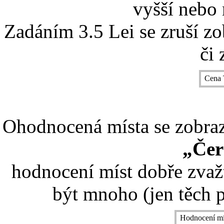
vyšší nebo 
Zadáním 3.5 Lei se zruší z
či 
Cena 
Ohodnocená místa se zobrazí
„Čer
hodnocení míst dobře zvaž
být mnoho (jen těch p
Hodnocení mí