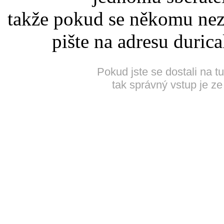
takže pokud se někomu nez
pište na adresu duric
Pokud jste se dostali na t
tak správný vstup je ze