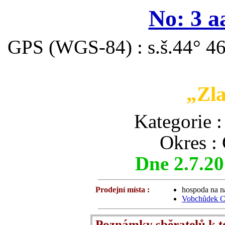
No: 3 a
GPS (WGS-84) : s.š.44° 46
„Zla
Kategori
Okres :
Dne 2.7.2
Prodejní místa :
hospoda na n
Vobchůdek CK
Poznámky sběratelů k 