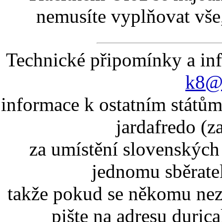
nemusíte vyplňovat vše,
Technické připomínky a in
k8@k
informace k ostatním státům
jardafredo (z
za umístění slovenskýc
jednomu sběrate
takže pokud se někomu nez
pište na adresu duric