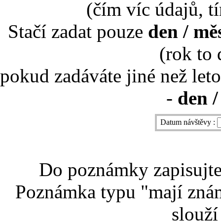
(čím víc údajů, t
Stačí zadat pouze
den / mě
(rok to
pokud zadáváte jiné než leto
-
den /
Datum návštěvy :
Do poznámky zapisujte 
Poznámka typu "mají znám
slouží