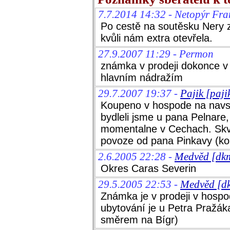
7.7.2014 14:32 - Netopýr Fra
Po cestě na soutěsku Nery 
kvůli nám extra otevřela.
27.9.2007 11:29 - Permon
známka v prodeji dokonce 
hlavním nádražím
29.7.2007 19:37 -
Pajik [paj
Koupeno v hospode na navsi
bydleli jsme u pana Pelnare, 
momentalne v Cechach. Skv
povoze od pana Pinkavy (kon
2.6.2005 22:28 -
Medvěd [dk
Okres Caras Severin
29.5.2005 22:53 -
Medvěd [d
Známka je v prodeji v hospod
ubytování je u Petra Pražák
směrem na Bígr)