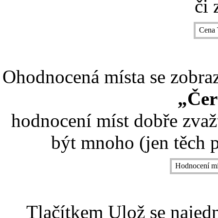
či 
Cena 
Ohodnocená místa se zobrazí
„Čer
hodnocení míst dobře zvaž
být mnoho (jen těch p
Hodnocení mí
Tlačítkem Ulož se najed