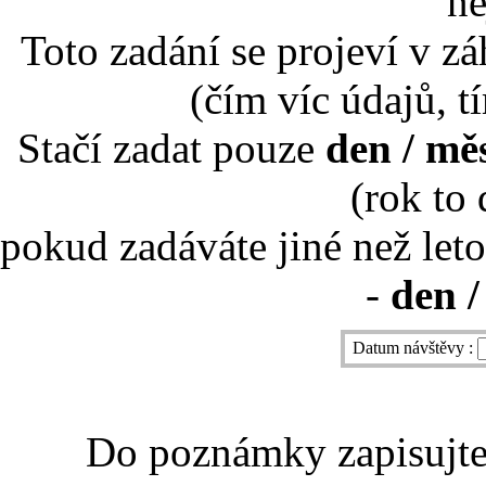
ne
Toto zadání se projeví v záh
(čím víc údajů, t
Stačí zadat pouze
den / mě
(rok to
pokud zadáváte jiné než leto
-
den /
Datum návštěvy :
Do poznámky zapisujte 