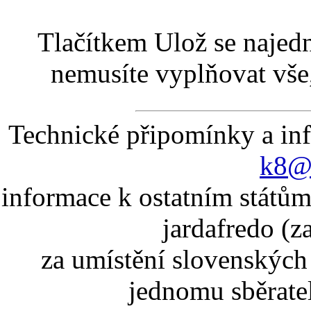
Tlačítkem Ulož se najed
nemusíte vyplňovat vše,
Technické připomínky a in
k8@k
informace k ostatním státům
jardafredo (z
za umístění slovenskýc
jednomu sběrate