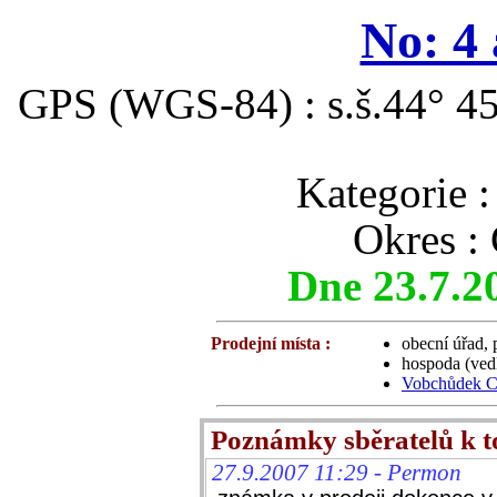
No: 4 
GPS (WGS-84) : s.š.44° 45
Kategori
Okres :
Dne 23.7.2
Prodejní místa :
obecní úřad,
hospoda (ved
Vobchůdek CK
Poznámky sběratelů k 
27.9.2007 11:29 - Permon