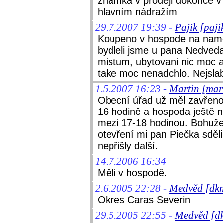
známka v prodeji dokonce 
hlavním nádražím
29.7.2007 19:39 -
Pajik [paj
Koupeno v hospode na names
bydleli jsme u pana Nedveda
mistum, ubytovani nic moc a
take moc nenadchlo. Nejslab
1.5.2007 16:23 -
Martin [mar
Obecní úřad už měl zavřeno,
16 hodině a hospoda ještě n
mezi 17-18 hodinou. Bohužel
otevření mi pan Piečka sděl
nepřišly další.
14.7.2006 16:34
Měli v hospodě.
2.6.2005 22:28 -
Medvěd [dk
Okres Caras Severin
29.5.2005 22:55 -
Medvěd [d