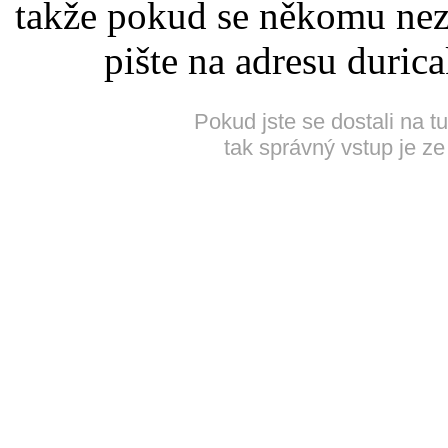
takže pokud se někomu nez
pište na adresu duric
Pokud jste se dostali na t
tak správný vstup je ze