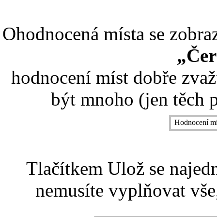
Ohodnocená místa se zobrazí
„Čer
hodnocení míst dobře zvaž
být mnoho (jen těch p
Hodnocení mí
Tlačítkem Ulož se najed
nemusíte vyplňovat vše,