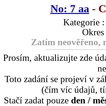
No: 7 aa
- C
Kategori
Okres 
Zatím neověřeno, m
Prosím, aktualizujte zde úd
ne
Toto zadání se projeví v záh
(čím víc údajů, t
Stačí zadat pouze
den / mě