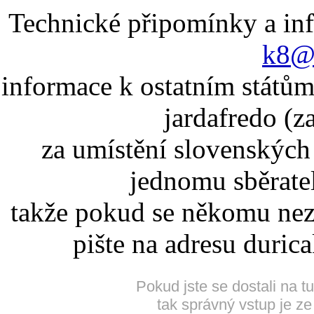
Technické připomínky a in
k8@k
informace k ostatním státům
jardafredo (z
za umístění slovenskýc
jednomu sběrate
takže pokud se někomu nez
pište na adresu duric
Pokud jste se dostali na t
tak správný vstup je ze