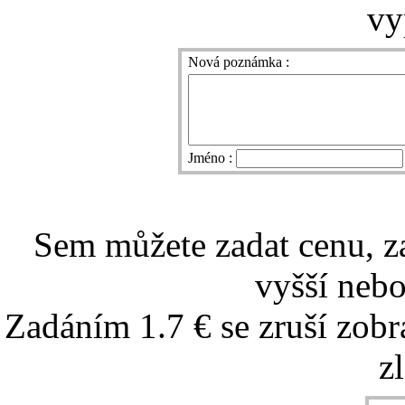
vy
Nová poznámka :
Jméno :
Sem můžete zadat cenu, z
vyšší nebo
Zadáním 1.7 € se zruší zobr
z