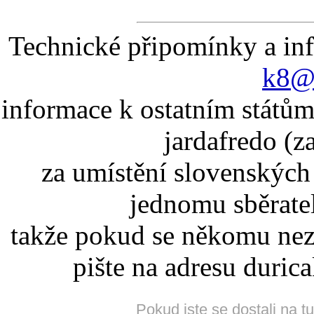
Technické připomínky a in
k8@k
informace k ostatním státům
jardafredo (z
za umístění slovenskýc
jednomu sběrate
takže pokud se někomu nez
pište na adresu duric
Pokud jste se dostali na t