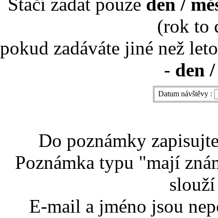
Stačí zadat pouze
den / mě
(rok to
pokud zadáváte jiné než leto
-
den /
Datum návštěvy :
Do poznámky zapisujte 
Poznámka typu "mají znám
slouží
E-mail a jméno jsou nep