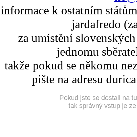
informace k ostatním státům
jardafredo (z
za umístění slovenskýc
jednomu sběrate
takže pokud se někomu nez
pište na adresu duric
Pokud jste se dostali na t
tak správný vstup je ze