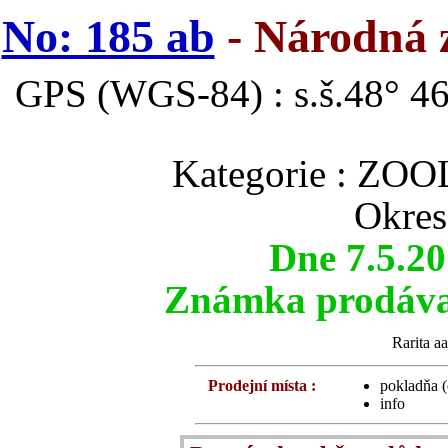
No: 185 ab
- Národná z
GPS (WGS-84) : s.š.48° 46
Kategorie : Z
Okres
Dne 7.5.2
Známka prodávan
Rarita aa
Prodejní místa :
pokladňa (
info