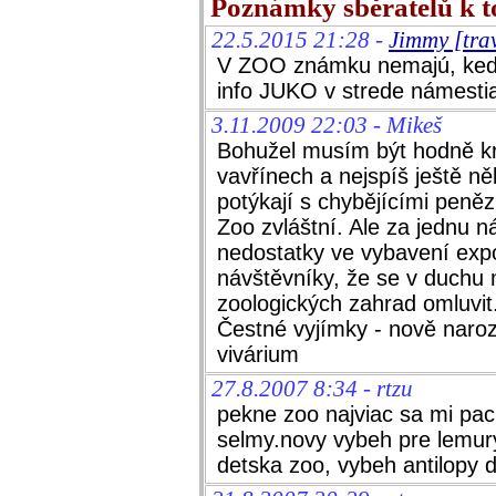
Poznámky sběratelů k 
22.5.2015 21:28 -
Jimmy [tra
V ZOO známku nemajú, keďž
info JUKO v strede námesti
3.11.2009 22:03 - Mikeš
Bohužel musím být hodně kri
vavřínech a nejspíš ještě n
potýkají s chybějícími peněz
Zoo zvláštní. Ale za jednu n
nedostatky ve vybavení expo
návštěvníky, že se v duch
zoologických zahrad omluvit
Čestné vyjímky - nově naro
vivárium
27.8.2007 8:34 - rtzu
pekne zoo najviac sa mi pac
selmy.novy vybeh pre lemury
detska zoo, vybeh antilopy 