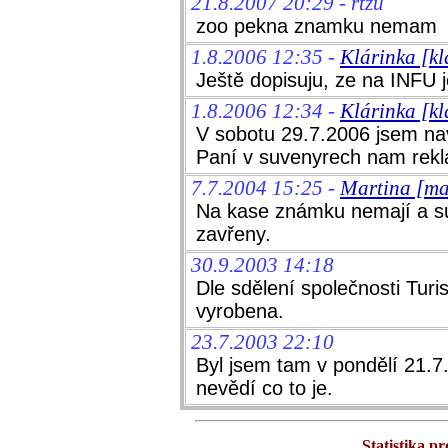
21.8.2007 20:29 - rtzu
zoo pekna znamku nemam
1.8.2006 12:35 -
Klárinka [k
Ještě dopisuju, ze na INFU
1.8.2006 12:34 -
Klárinka [k
V sobotu 29.7.2006 jsem nav
Paní v suvenyrech nam rekla
7.7.2004 15:25 -
Martina [ma
Na kase známku nemají a suv
zavřeny.
30.9.2003 14:18
Dle sdělení společnosti Turi
vyrobena.
23.7.2003 22:10
Byl jsem tam v pondělí 21.7
nevědí co to je.
Statistika p