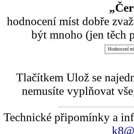
„Čer
hodnocení míst dobře zvaž
být mnoho (jen těch p
Hodnocení mí
Tlačítkem Ulož se najed
nemusíte vyplňovat vše,
Technické připomínky a in
k8@k