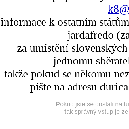
k8@k
informace k ostatním státům
jardafredo (z
za umístění slovenskýc
jednomu sběrate
takže pokud se někomu nez
pište na adresu duric
Pokud jste se dostali na t
tak správný vstup je ze