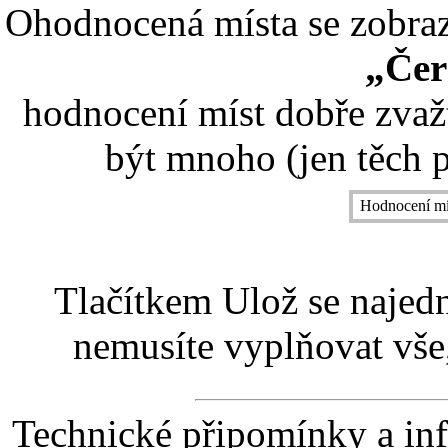
Ohodnocená místa se zobrazí
„Čer
hodnocení míst dobře zvaž
být mnoho (jen těch p
Hodnocení mí
Tlačítkem Ulož se najed
nemusíte vyplňovat vše,
Technické připomínky a in