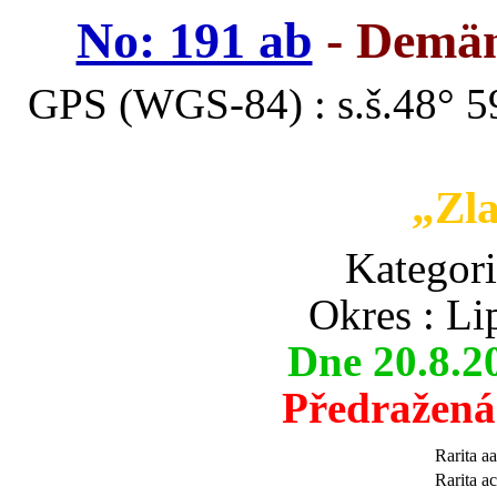
No: 191 ab
- Demän
GPS (WGS-84) : s.š.48° 59
„Zla
Kategor
Okres : Li
Dne 20.8.2
Předražená
Rarita aa
Rarita ac