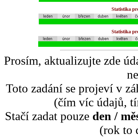
Statistika p
Statistika p
Prosím, aktualizujte zde úd
ne
Toto zadání se projeví v záh
(čím víc údajů, t
Stačí zadat pouze
den / mě
(rok to