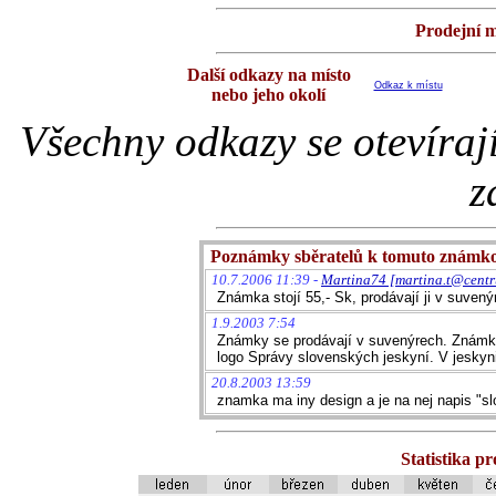
Prodejní m
Další odkazy na místo
Odkaz k místu
nebo jeho okolí
Všechny odkazy se otevíraj
z
Poznámky sběratelů k tomuto známk
10.7.2006 11:39 -
Martina74 [martina.t@centr
Známka stojí 55,- Sk, prodávají ji v suvený
1.9.2003 7:54
Známky se prodávají v suvenýrech. Známka j
logo Správy slovenských jeskyní. V jeskyn
20.8.2003 13:59
znamka ma iny design a je na nej napis "sl
Statistika p