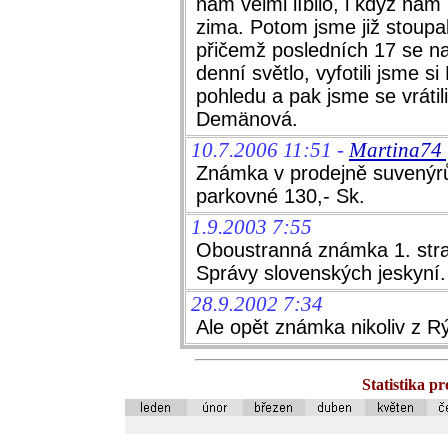
nám velmi líbilo, i když nám 
zima. Potom jsme již stoupa
přičemž posledních 17 se naz
denní světlo, vyfotili jsme 
pohledu a pak jsme se vrátil
Demänová.
10.7.2006 11:51 -
Martina74 
Známka v prodejně suvenýrů
parkovné 130,- Sk.
1.9.2003 7:55
Oboustranná známka 1. stran
Správy slovenských jeskyní.
28.9.2002 7:34
Ale opět známka nikoliv z Rý
Statistika p