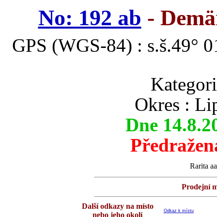
No: 192 ab
- Demä
GPS (WGS-84) : s.š.49° 01
Kategor
Okres : Li
Dne 14.8.2
Předražen
Rarita aa
Prodejní m
Další odkazy na místo
Odkaz k místu
nebo jeho okolí