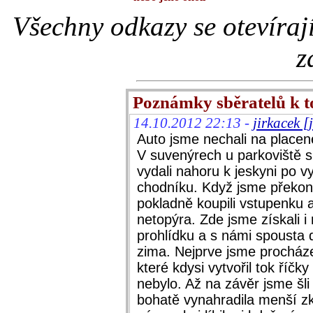
Všechny odkazy se otevíraj
z
Poznámky sběratelů k 
14.10.2012 22:13 -
jirkacek 
Auto jsme nechali na placené
V suvenýrech u parkoviště s
vydali nahoru k jeskyni po v
chodníku. Když jsme překona
pokladně koupili vstupenku 
netopýra. Zde jsme získali i 
prohlídku a s námi spousta d
zima. Nejprve jsme procház
které kdysi vytvořil tok ří
nebylo. Až na závěr jsme šli
bohatě vynahradila menší zk