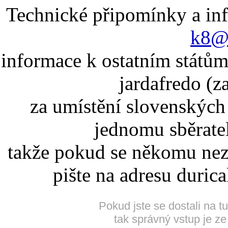
Technické připomínky a in
k8@k
informace k ostatním státům
jardafredo (z
za umístění slovenskýc
jednomu sběrate
takže pokud se někomu nez
pište na adresu duric
Pokud jste se dostali na t
tak správný vstup je ze