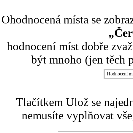
Ohodnocená místa se zobrazí
„Čer
hodnocení míst dobře zvaž
být mnoho (jen těch p
Hodnocení mí
Tlačítkem Ulož se najed
nemusíte vyplňovat vše,