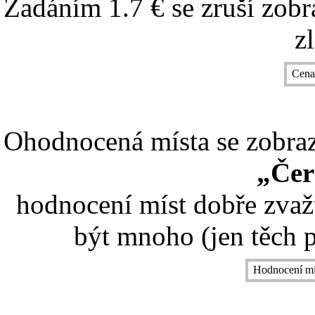
Zadáním 1.7 € se zruší zobr
z
Cena
Ohodnocená místa se zobrazí
„Čer
hodnocení míst dobře zvaž
být mnoho (jen těch p
Hodnocení mí