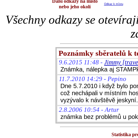
Další odkazy na místo
Odkaz k místu
nebo jeho okolí
Všechny odkazy se otevíraj
z
Poznámky sběratelů k 
9.6.2015 11:48 -
Jimmy [trav
Známka, nálepka aj STAMPk
11.7.2010 14:29 - Pepino
Dne 5.7.2010 i když bylo pon
což nechápali v místním host
vyzývalo k návštěvě jeskyn
2.8.2006 10:54 - Artur
známka bez problémů u pok
Statistika p