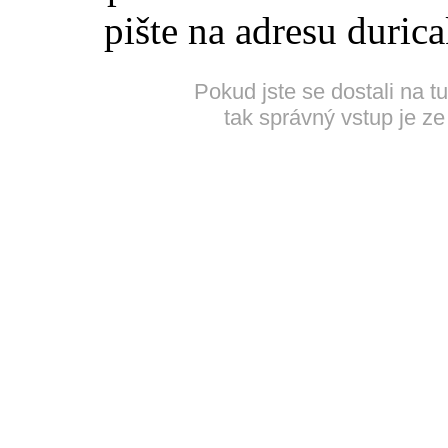
pište na adresu duric
Pokud jste se dostali na t
tak správný vstup je ze