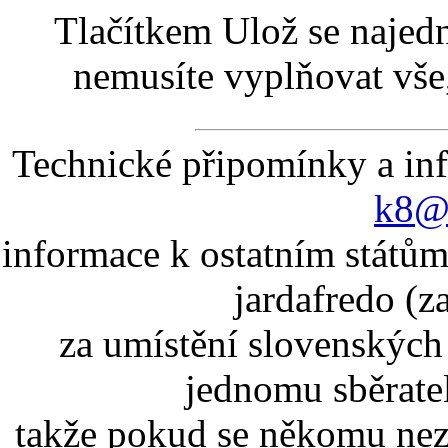
Tlačítkem Ulož se najed
nemusíte vyplňovat vše,
Technické připomínky a in
k8@k
informace k ostatním státům
jardafredo (z
za umístění slovenskýc
jednomu sběrate
takže pokud se někomu nez