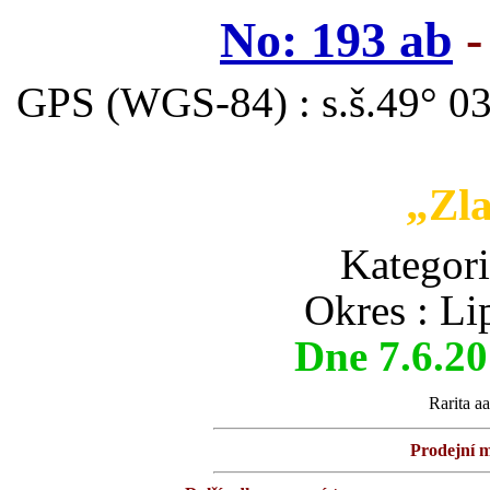
No: 193 ab
-
GPS (WGS-84) : s.š.49° 03
„Zla
Kategor
Okres : Li
Dne 7.6.2
Rarita aa
Prodejní m