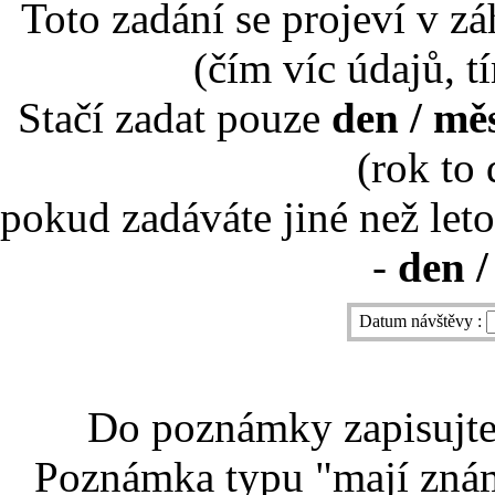
Toto zadání se projeví v záh
(čím víc údajů, t
Stačí zadat pouze
den / mě
(rok to
pokud zadáváte jiné než leto
-
den /
Datum návštěvy :
Do poznámky zapisujte 
Poznámka typu "mají znám