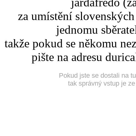
jardafredo (z
za umístění slovenskýc
jednomu sběrate
takže pokud se někomu nez
pište na adresu duric
Pokud jste se dostali na t
tak správný vstup je ze