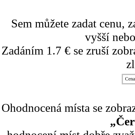
Sem můžete zadat cenu, z
vyšší nebo
Zadáním 1.7 € se zruší zobr
z
Cena
Ohodnocená místa se zobrazí
„Čer
hodnocení míst dobře zvaž