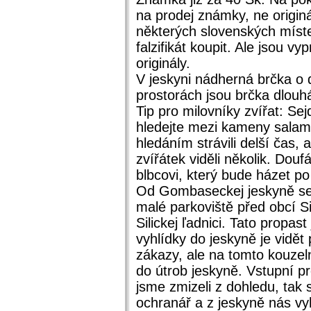
na prodej známky, ne originá
některých slovenských míste
falzifikát koupit. Ale jsou v
originály.
V jeskyni nádherná brčka o 
prostorách jsou brčka dlouhá
Tip pro milovníky zvířat: S
hledejte mezi kameny sala
hledáním strávili delší čas,
zvířátek viděli několik. Dou
blbcovi, který bude házet p
Od Gombaseckej jeskyně se d
malé parkoviště před obcí Si
Silickej ľadnici. Tato propa
vyhlídky do jeskyně je vidět
zákazy, ale na tomto kouzel
do útrob jeskyně. Vstupní pro
jsme zmizeli z dohledu, tak 
ochranář a z jeskyně nás vy