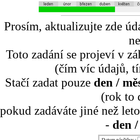
Prosím, aktualizujte zde úd
ne
Toto zadání se projeví v záh
(čím víc údajů, t
Stačí zadat pouze
den / mě
(rok to
pokud zadáváte jiné než leto
-
den /
Datum návštěvy :