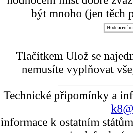
být mnoho (jen těch p
Hodnocení mí
Tlačítkem Ulož se najed
nemusíte vyplňovat vše,
Technické připomínky a in
k8@k
informace k ostatním státům