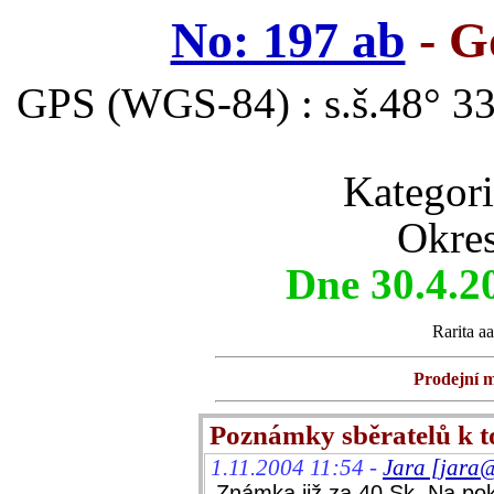
No: 197 ab
- G
GPS (WGS-84) : s.š.48° 33
Kategor
Okres
Dne 30.4.2
Rarita aa
Prodejní m
Poznámky sběratelů k 
1.11.2004 11:54 -
Jara [jara@
Známka již za 40 Sk. Na pok