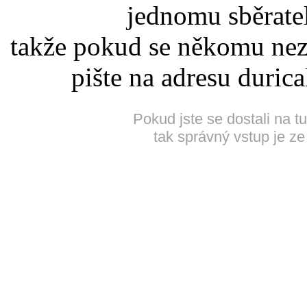
jednomu sběrate
takže pokud se někomu nez
pište na adresu duric
Pokud jste se dostali na t
tak správný vstup je ze