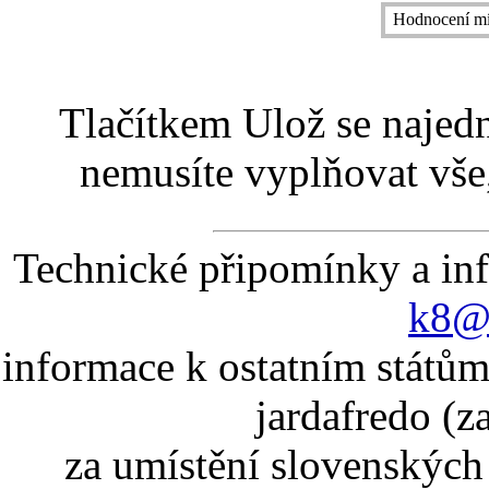
Hodnocení mí
Tlačítkem Ulož se najed
nemusíte vyplňovat vše,
Technické připomínky a in
k8@k
informace k ostatním státům
jardafredo (z
za umístění slovenskýc