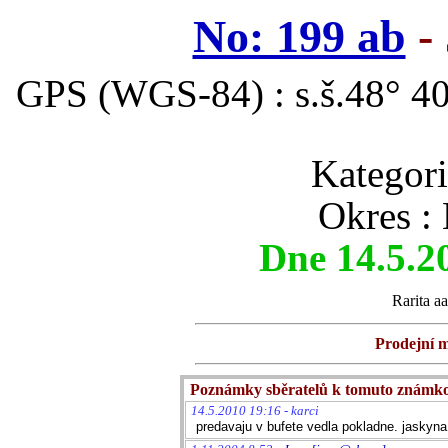
No: 199 ab
- 
GPS (WGS-84) : s.š.48° 40
Kategor
Okres :
Dne 14.5.2
Rarita aa
Prodejní m
Poznámky sběratelů k tomuto známk
14.5.2010 19:16 - karci
predavaju v bufete vedla pokladne. jaskyna 