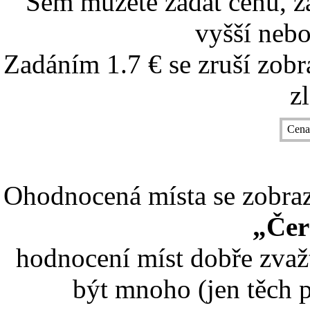
Sem můžete zadat cenu, z
vyšší nebo
Zadáním 1.7 € se zruší zobr
z
Cena
Ohodnocená místa se zobrazí
„Čer
hodnocení míst dobře zvaž
být mnoho (jen těch p