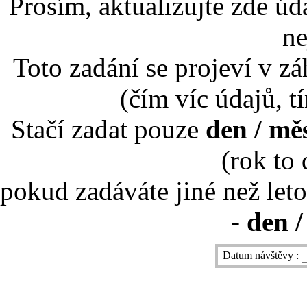
Prosím, aktualizujte zde úd
ne
Toto zadání se projeví v záh
(čím víc údajů, t
Stačí zadat pouze
den / mě
(rok to
pokud zadáváte jiné než leto
-
den /
Datum návštěvy :