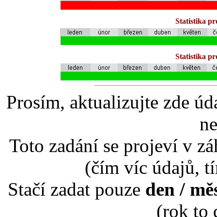
Statistika p
Statistika p
Prosím, aktualizujte zde úd
ne
Toto zadání se projeví v záh
(čím víc údajů, t
Stačí zadat pouze
den / mě
(rok to