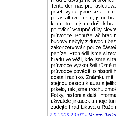
Tento den nás pronásledoval
pršet, vydali jsme se z obc
po asfaltové cestě, jsme hra
kilometrech jsme došli k hra
poloviční vstupné díky slevo
průvodce. Bohužel ač hrad n
budovy nebyly z důvodu bezp
zakonzervován pouze částe
peníze. Prohlédli jsme si ted
hradu ve věži, kde jsme si t
průvodce vyzkoušeli různé 
průvodce pověděl o historii 
dostali razítko. Známku měli
stejnou cestou k autu a jeli
pršelo, tak jsme trochu zmok
Fotky, historii a další inform
uživatele jirkacek a moje tu
zadejte hrad Likava u Ružo
2.9.2005 23:07 -
Marcel Telka