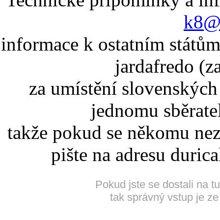
k8@k
informace k ostatním státům
jardafredo (z
za umístění slovenskýc
jednomu sběrate
takže pokud se někomu nez
pište na adresu duric
Pokud jste se dostali na t
tak správný vstup je ze