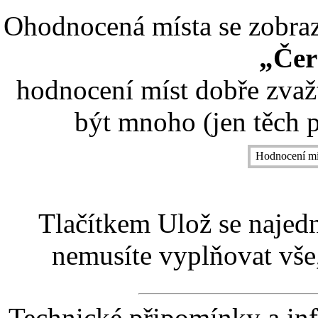
Ohodnocená místa se zobrazí
„Čer
hodnocení míst dobře zvaž
být mnoho (jen těch p
Hodnocení mí
Tlačítkem Ulož se najed
nemusíte vyplňovat vše,
Technické připomínky a in