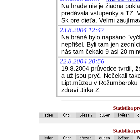
Na hrade nie je žiadna pokla
predávala vstupenky a TZ. 
Sk pre dieťa. Veľmi zaujíma
23.8.2004 12:47
Na bráně bylo napsáno "vyčk
nepřišel. Byli tam jen zedníc
nás tam čekalo 9 asi 20 minu
22.8.2004 20:56
19.8.2004 průvodce tvrdil, ž
a už jsou pryč. Nečekali ta
Lipt.můzeu v Rožumberoku (
zdraví Jirka Z.
Statistika p
Statistika p