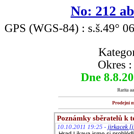
No: 212 a
GPS (WGS-84) : s.š.49° 06
Katego
Okres 
Dne 8.8.2
Rarita aa
Prodejní m
Poznámky sběratelů k 
10.10.2011 19:25 -
jirkacek 
Hrad Likava jsme si prohléd