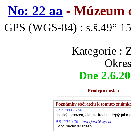
No: 22 aa
- Múzeum o
GPS (WGS-84) : s.š.49° 15
Kategorie 
Okres
Dne 2.6.2
Prodejní místa :
Poznámky sběratelů k tomuto známk
12.7.2009 15:56
hezký skanzen, ale tak trochu stejný jako o
9.8.2004 5:36 -
Jara [jara@sky.cz]
Moc pěkný skanzen.