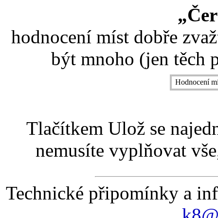
„Čer
hodnocení míst dobře zvaž
být mnoho (jen těch p
Hodnocení mí
Tlačítkem Ulož se najed
nemusíte vyplňovat vše,
Technické připomínky a in
k8@k