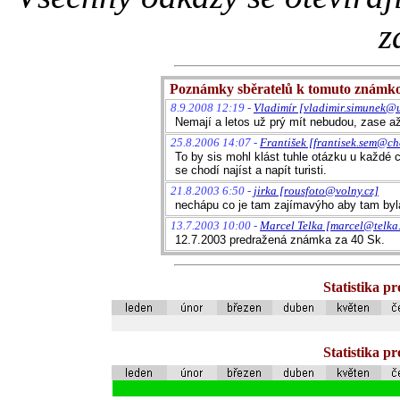
z
Poznámky sběratelů k tomuto známk
8.9.2008 12:19 -
Vladimír [vladimir.simunek@u
Nemají a letos už prý mít nebudou, zase a
25.8.2006 14:07 -
František [frantisek.sem@ch
To by sis mohl klást tuhle otázku u každé 
se chodí najíst a napít turisti.
21.8.2003 6:50 -
jirka [rousfoto@volny.cz]
nechápu co je tam zajímavýho aby tam byl
13.7.2003 10:00 -
Marcel Telka [marcel@telka.
12.7.2003 predražená známka za 40 Sk.
Statistika p
Statistika p