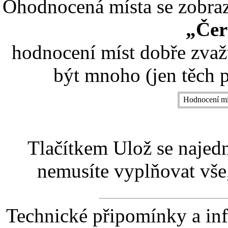
Ohodnocená místa se zobrazí
„Čer
hodnocení míst dobře zvaž
být mnoho (jen těch p
Hodnocení mí
Tlačítkem Ulož se najed
nemusíte vyplňovat vše,
Technické připomínky a in