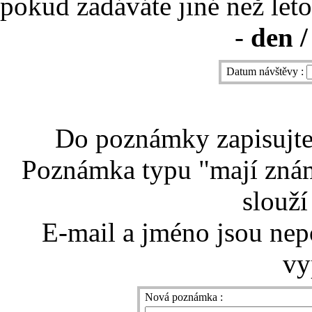
pokud zadáváte jiné než leto
-
den /
Datum návštěvy :
Do poznámky zapisujte 
Poznámka typu "mají znám
slouží
E-mail a jméno jsou nep
vy
Nová poznámka :