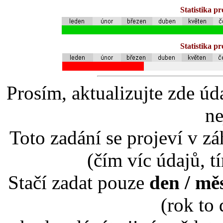
Statistika p
Statistika p
Prosím, aktualizujte zde úd
ne
Toto zadání se projeví v záh
(čím víc údajů, t
Stačí zadat pouze
den / mě
(rok to