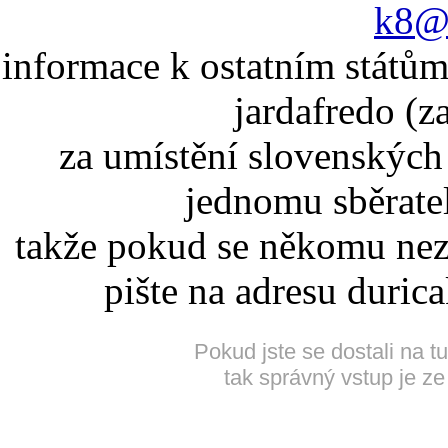
k8@k
informace k ostatním státům
jardafredo (z
za umístění slovenskýc
jednomu sběrate
takže pokud se někomu nez
pište na adresu duric
Pokud jste se dostali na t
tak správný vstup je ze