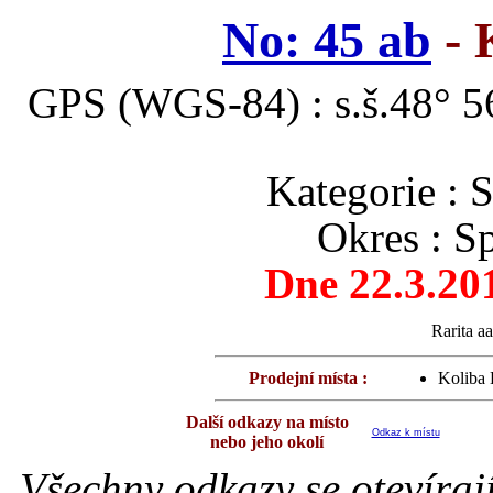
No: 45 ab
- 
GPS (WGS-84) : s.š.48° 56
Kategorie 
Okres : S
Dne 22.3.20
Rarita aa
Prodejní místa :
Koliba 
Další odkazy na místo
Odkaz k místu
nebo jeho okolí
Všechny odkazy se otevíraj