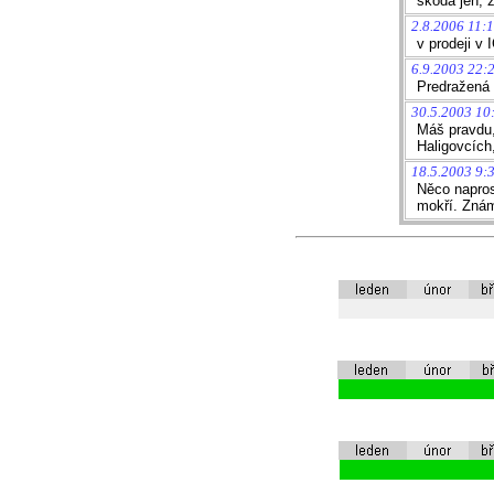
škoda jen, ž
2.8.2006 11:1
v prodeji v 
6.9.2003 22:
Predražená
30.5.2003 10
Máš pravdu, 
Haligovcích,
18.5.2003 9:
Něco naprost
mokří. Znám