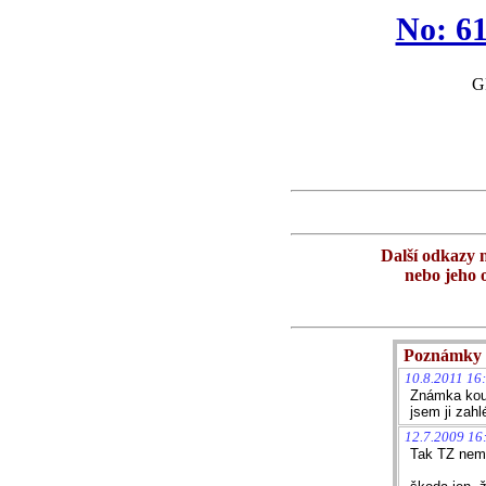
No: 61
GP
Další odkazy 
nebo jeho 
Poznámky 
10.8.2011 16:
Známka koup
jsem ji zahl
12.7.2009 16
Tak TZ nema