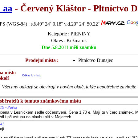
 aa
- Červený Kláštor - Pltníctvo 
S (WGS-84) : s.š.49° 24´ 0.18˝ v.d.20° 24´ 50.22˝
Kategorie : PIENINY
Okres : Kežmarok
Dne 5.8.2011 měli známku
Prodejní místa :
Pltníctvo Dunajec
na místo
Odkaz k místu
okolí
Všechny odkazy se otevírají v novém okně, takže nepotřebné zavírejte
sběratelů k tomuto známkovému místu
19 - Pařez
ena v Lesnickém sedle občerstvení. Cena 1,70 e. Mají tu vícero známek. M
édl i při vstupu na plavbu pltí v Majerech.
:45
jí.