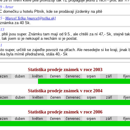
e ze tří firem které pltě provozují tak TZ propaguje jednu z nich - proč asi ?!?
9 - Artur
IC domečku u hotelu Pltník, kde se prodávají jízdenky na pltě
25 -
Marcel Telka [marcel@telka.sk]
 známka za 40 Sk.
:13
pltě jsou super. Známku tam mají od 9.5., ale chtěli za ní 47,- Sk, stejně tak
 tak jsem si je nekoupil a nechám si je poslat.
31
o super, určitě se zajeďte povozit na plťach. Ale nesedejte si ke kraji, jinak 
ka byla mírně předražená, stála 40,- Sk
Statistika prodeje známek v roce 2003
Statistika prodeje známek v roce 2004
Statistika prodeje známek v roce 2006