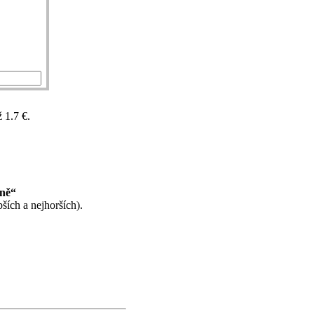
 1.7 €.
.
ině“
ších a nejhorších).