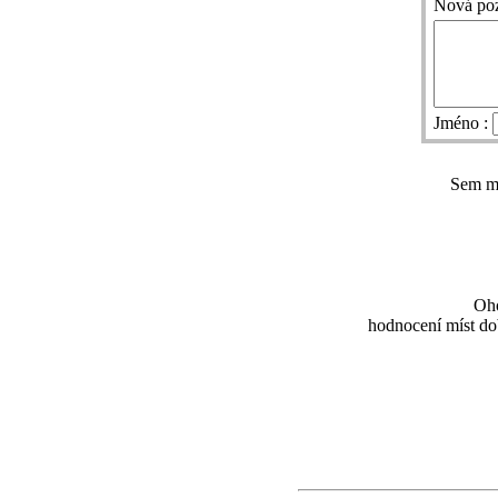
Nová po
Jméno :
Sem mů
Oho
hodnocení míst dob