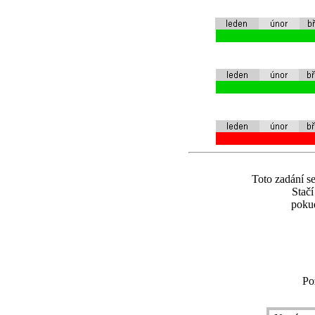
Toto zadání se
Stač
pokud
Po