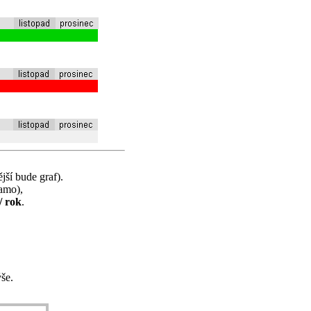
jší bude graf).
samo),
/ rok
.
še.