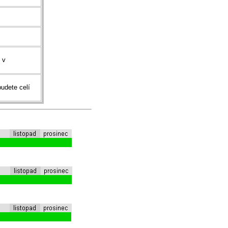
 v
budete celí