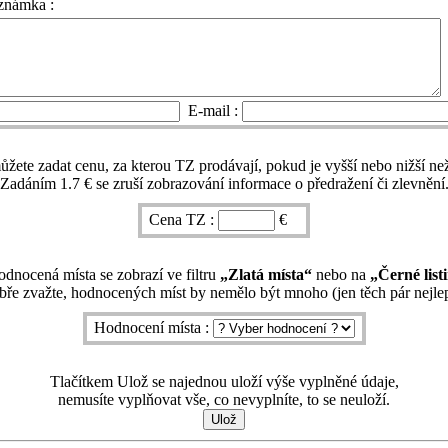
známka :
E-mail :
žete zadat cenu, za kterou TZ prodávají, pokud je vyšší nebo nižší než
Zadáním 1.7 € se zruší zobrazování informace o předražení či zlevnění
Cena TZ :
€
dnocená místa se zobrazí ve filtru
„Zlatá místa“
nebo na
„Černé list
ře zvažte, hodnocených míst by nemělo být mnoho (jen těch pár nejlep
Hodnocení místa :
Tlačítkem Ulož se najednou uloží výše vyplněné údaje,
nemusíte vyplňovat vše, co nevyplníte, to se neuloží.