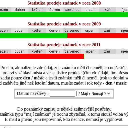
Statistika prodeje známek v roce 2008
Statistika prodeje známek v roce 2009
Statistika prodeje známek v roce 2011
Prosím, aktualizujte zde údaj, zda známku měli či neměli, co nejčastěji.
 projeví v záhlaví místa a ve statistice prodeje (čím víc údajů, tím přesně
í zadat pouze
den / měsíc
a jestli známku měli či neměli (rok to doplní 
 zadáváte jiné než letošní datum, musíte zadat i rok tedy -
den / mesic 
Datum návštěvy :
Do poznámky zapisujte nějaké zajímavější postřehy.
známka typu "mají známku" je trochu zbytečná, k tomu slouží volba vý
E-mail a jméno jsou nepovinné, kdo nechce, nemusí je vyplňovat.