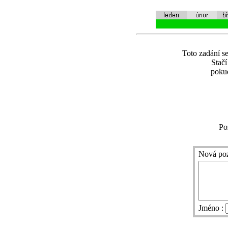
Toto zadání se
Stač
pokud
Po
Nová po
Jméno :