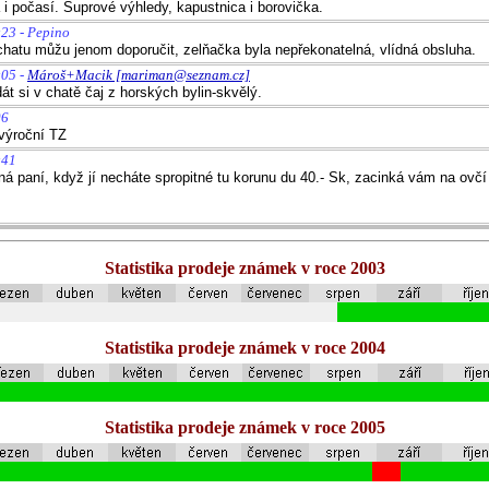
 i počasí. Suprové výhledy, kapustnica i borovička.
:23 - Pepino
atu můžu jenom doporučit, zelňačka byla nepřekonatelná, vlídná obsluha.
:05 -
Mároš+Macik [mariman@seznam.cz]
át si v chatě čaj z horských bylin-skvělý.
06
 výroční TZ
:41
ná paní, když jí necháte spropitné tu korunu du 40.- Sk, zacinká vám na ovč
Statistika prodeje známek v roce 2003
Statistika prodeje známek v roce 2004
Statistika prodeje známek v roce 2005