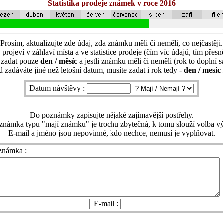
Statistika prodeje známek v roce 2016
Prosím, aktualizujte zde údaj, zda známku měli či neměli, co nejčastěji.
 projeví v záhlaví místa a ve statistice prodeje (čím víc údajů, tím přesně
í zadat pouze
den / měsíc
a jestli známku měli či neměli (rok to doplní 
 zadáváte jiné než letošní datum, musíte zadat i rok tedy -
den / mesic 
Datum návštěvy :
Do poznámky zapisujte nějaké zajímavější postřehy.
známka typu "mají známku" je trochu zbytečná, k tomu slouží volba vý
E-mail a jméno jsou nepovinné, kdo nechce, nemusí je vyplňovat.
známka :
E-mail :