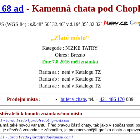
 68 ad
- Kamenná chata pod Cho
S (WGS-84) : s.š.48° 56´ 32.46˝ v.d.19° 35´ 32.32˝
„Zlaté místo“
Kategorie : NÍZKE TATRY
Okres : Brezno
Dne 7.8.2016 měli známku
Rarita aa :
není v Katalogu TZ
Rarita ab :
není v Katalogu TZ
Rarita ac :
není v Katalogu TZ
Prodejní místa :
bufet v chate,
tel. +
421 486 170
039
sběratelů k tomuto známkovému místu
01 -
Jarda Fredo [jardafredo@gmail.com]
 má také novou variantu. Před pravou částí chaty, tak jako v současnosti po
i, je dřevěná veranda se zábradlím, je propracovanější grafika chaty a uprave
:51 -
Jarda Fredo [jardafredo@gmail.com]