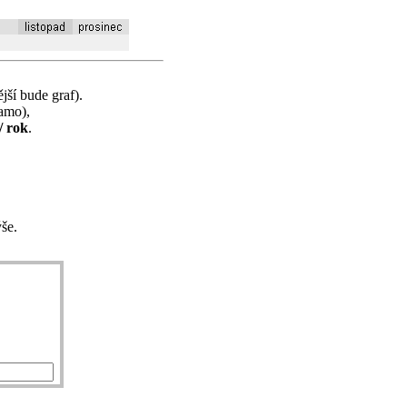
jší bude graf).
samo),
/ rok
.
še.