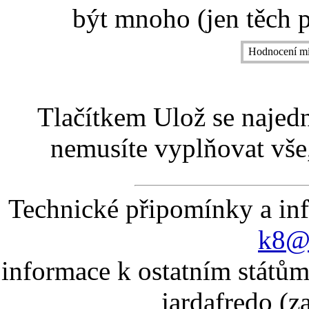
být mnoho (jen těch p
Hodnocení mí
Tlačítkem Ulož se najed
nemusíte vyplňovat vše,
Technické připomínky a in
k8@k
informace k ostatním státům
jardafredo (z