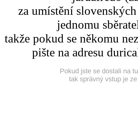
za umístění slovenskýc
jednomu sběrate
takže pokud se někomu nez
pište na adresu duric
Pokud jste se dostali na t
tak správný vstup je ze