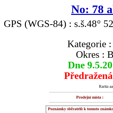
No: 78 
GPS (WGS-84) : s.š.48° 52
Kategorie
Okres : 
Dne 9.5.2
Předražená
Rarita aa
Prodejní místa :
Poznámky sběratelů k tomuto známk