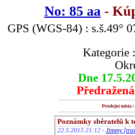
No: 85 aa
- Kúp
GPS (WGS-84) : s.š.49° 07
Kategori
Okre
Dne 17.5.2
Předražená
Prodejní místa :
Poznámky sběratelů k 
22.5.2015 21:12 -
Jimmy [tra