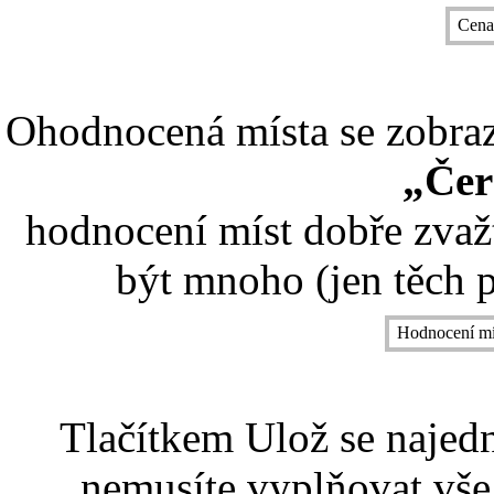
Cena
Ohodnocená místa se zobrazí
„Čer
hodnocení míst dobře zvaž
být mnoho (jen těch p
Hodnocení mí
Tlačítkem Ulož se najed
nemusíte vyplňovat vše,