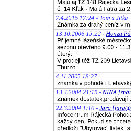
Majú aj TZ 148 Rajecka Les
č. 14 Kľak - Malá Fatra za 2
7.4.2015 17:24 - Tom a Jitka
Známka za drahý peníz v mí
13.10.2006 15:22 -
Honza Pás
Příjemné lázeňské městečko
sezonu otevřeno 9.00 - 11.3
úterý.
V prodeji též TZ 209 Lietavs
Thurzo.
4.11.2005 18:27
známka v pohodě i Lietavský
13.4.2004 21:15 -
NINA [zná
Známek dostatek,prodávají 
22.3.2004 1:10 -
Jara [jara@s
Infocentrum Rájecká Pohod
každý den. Pokud se chcete
předloží "Ubytovací lístek" s