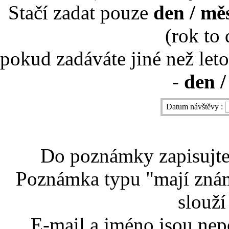
Stačí zadat pouze
den / mě
(rok to
pokud zadáváte jiné než leto
-
den /
Datum návštěvy :
Do poznámky zapisujte 
Poznámka typu "mají znám
slouží
E-mail a jméno jsou nep