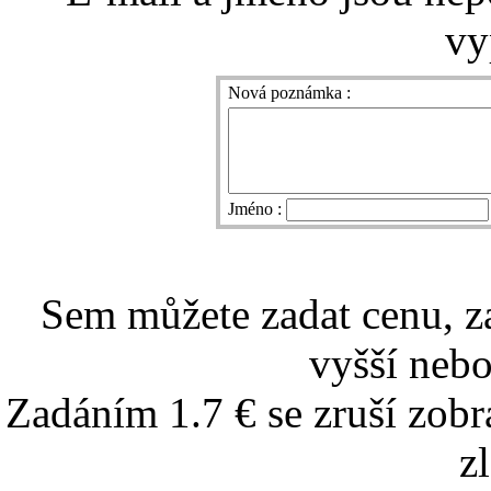
vy
Nová poznámka :
Jméno :
Sem můžete zadat cenu, z
vyšší nebo
Zadáním 1.7 € se zruší zobr
z