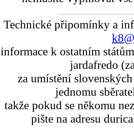
Technické připomínky a in
k8@k
informace k ostatním státům
jardafredo (z
za umístění slovenskýc
jednomu sběrate
takže pokud se někomu nez
pište na adresu duric