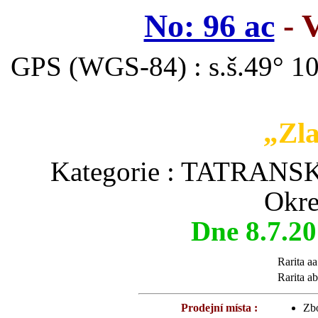
No: 96 ac
- 
GPS (WGS-84) : s.š.49° 10
„Zla
Kategorie : TATRA
Okre
Dne 8.7.2
Rarita aa
Rarita ab
Prodejní místa :
Zbo