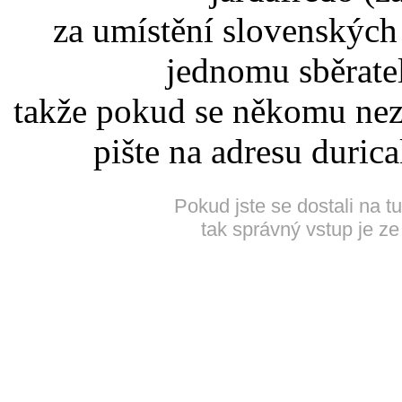
za umístění slovenskýc
jednomu sběrate
takže pokud se někomu nez
pište na adresu duric
Pokud jste se dostali na t
tak správný vstup je ze