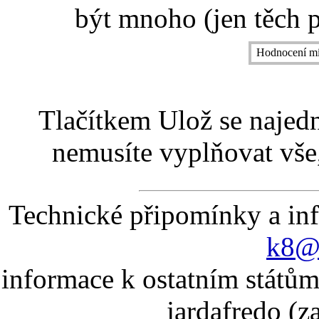
být mnoho (jen těch p
Hodnocení mí
Tlačítkem Ulož se najed
nemusíte vyplňovat vše,
Technické připomínky a in
k8@k
informace k ostatním státům
jardafredo (z