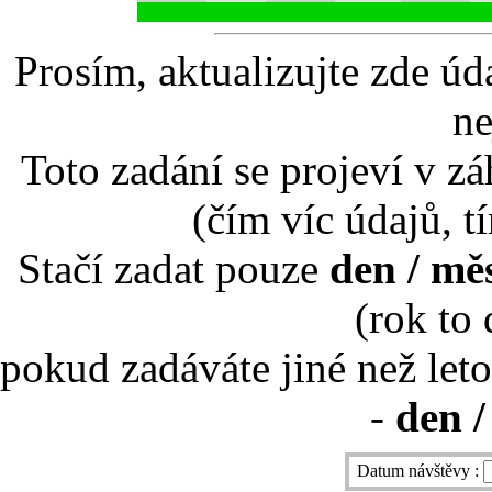
Prosím, aktualizujte zde úd
ne
Toto zadání se projeví v záh
(čím víc údajů, t
Stačí zadat pouze
den / mě
(rok to
pokud zadáváte jiné než leto
-
den /
Datum návštěvy :