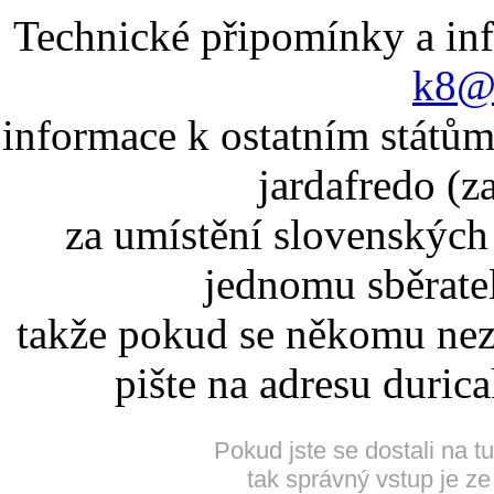
Technické připomínky a in
k8@k
informace k ostatním státům
jardafredo (z
za umístění slovenskýc
jednomu sběrate
takže pokud se někomu nez
pište na adresu duric
Pokud jste se dostali na t
tak správný vstup je ze