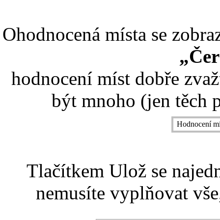
Ohodnocená místa se zobrazí
„Čer
hodnocení míst dobře zvaž
být mnoho (jen těch p
Hodnocení mí
Tlačítkem Ulož se najed
nemusíte vyplňovat vše,