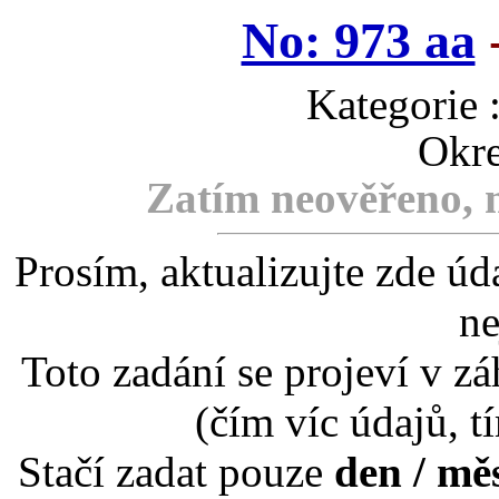
No: 973 aa
-
Kategori
Okre
Zatím neověřeno, m
Prosím, aktualizujte zde úd
ne
Toto zadání se projeví v záh
(čím víc údajů, t
Stačí zadat pouze
den / mě