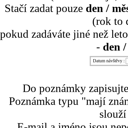
Stačí zadat pouze
den / mě
(rok to
pokud zadáváte jiné než leto
-
den /
Datum návštěvy :
Do poznámky zapisujte 
Poznámka typu "mají znám
slouží
E-mail a jméno jsou nep