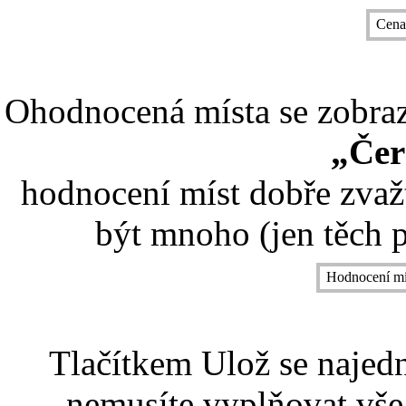
Cena
Ohodnocená místa se zobrazí
„Čer
hodnocení míst dobře zvaž
být mnoho (jen těch p
Hodnocení mí
Tlačítkem Ulož se najed
nemusíte vyplňovat vše,