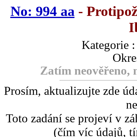
No: 994 aa
- Protipo
I
Kategori
Okre
Zatím neověřeno, m
Prosím, aktualizujte zde úd
ne
Toto zadání se projeví v záh
(čím víc údajů, t