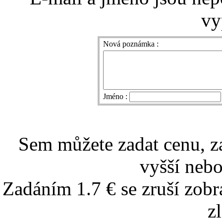
vy
Nová poznámka :
Jméno :
Sem můžete zadat cenu, z
vyšší nebo
Zadáním 1.7 € se zruší zobr
z