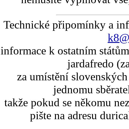
Technické připomínky a in
k8@k
informace k ostatním státům
jardafredo (z
za umístění slovenskýc
jednomu sběrate
takže pokud se někomu nez
pište na adresu duric